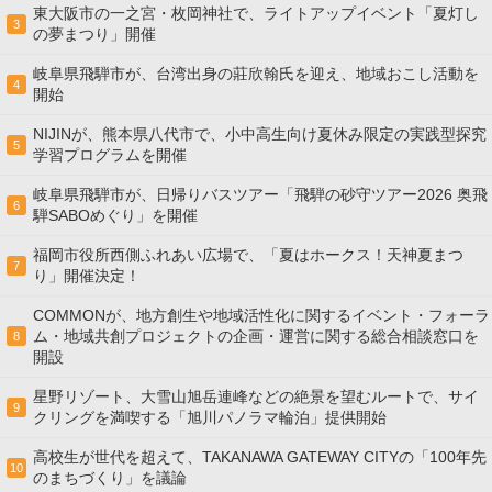
東大阪市の一之宮・枚岡神社で、ライトアップイベント「夏灯し
3
の夢まつり」開催
岐阜県飛騨市が、台湾出身の莊欣翰氏を迎え、地域おこし活動を
4
開始
NIJINが、熊本県八代市で、小中高生向け夏休み限定の実践型探究
5
学習プログラムを開催
岐阜県飛騨市が、日帰りバスツアー「飛騨の砂守ツアー2026 奥飛
6
騨SABOめぐり」を開催
福岡市役所西側ふれあい広場で、「夏はホークス！天神夏まつ
7
り」開催決定！
COMMONが、地方創生や地域活性化に関するイベント・フォーラ
ム・地域共創プロジェクトの企画・運営に関する総合相談窓口を
8
開設
星野リゾート、大雪山旭岳連峰などの絶景を望むルートで、サイ
9
クリングを満喫する「旭川パノラマ輪泊」提供開始
高校⽣が世代を超えて、TAKANAWA GATEWAY CITYの「100年先
10
のまちづくり」を議論