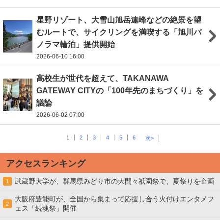
星野リゾート、大雪山旭岳連峰などの絶景を望
むルートで、サイクリングを満喫する「旭川パ
ノラマ輪泊」提供開始
2026-06-10 16:00
高校⽣が世代を超えて、TAKANAWA
GATEWAY CITYの「100年先のまちづくり」を
議論
2026-06-02 07:00
1
2
3
4
5
6
次>
アクセスランキング
武蔵野大学が、群馬県みどり市の大間々祇園祭で、夏祭りを企画
1
大阪府豊能町が、全国から集まって応援し合う火付けエンタメフ
2
ェス「続魂祭」開催