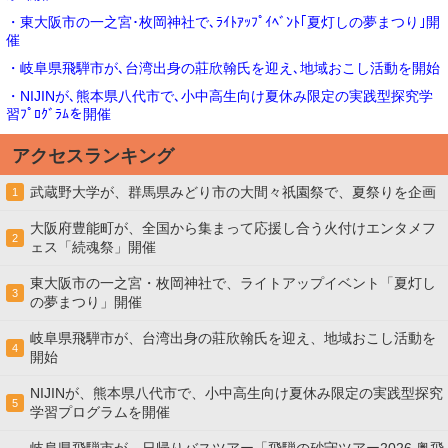
・東大阪市の一之宮･枚岡神社で､ﾗｲﾄｱｯﾌﾟｲﾍﾞﾝﾄ｢夏灯しの夢まつり｣開
催
・岐阜県飛騨市が､台湾出身の莊欣翰氏を迎え､地域おこし活動を開始
・NIJINが､熊本県八代市で､小中高生向け夏休み限定の実践型探究学
習ﾌﾟﾛｸﾞﾗﾑを開催
アクセスランキング
武蔵野大学が、群馬県みどり市の大間々祇園祭で、夏祭りを企画
1
大阪府豊能町が、全国から集まって応援し合う火付けエンタメフ
2
ェス「続魂祭」開催
東大阪市の一之宮・枚岡神社で、ライトアップイベント「夏灯し
3
の夢まつり」開催
岐阜県飛騨市が、台湾出身の莊欣翰氏を迎え、地域おこし活動を
4
開始
NIJINが、熊本県八代市で、小中高生向け夏休み限定の実践型探究
5
学習プログラムを開催
岐阜県飛騨市が、日帰りバスツアー「飛騨の砂守ツアー2026 奥飛