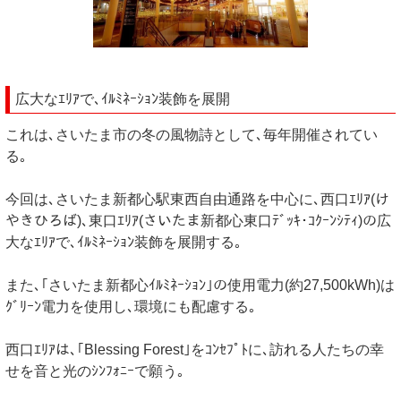
広大なｴﾘｱで､ｲﾙﾐﾈｰｼｮﾝ装飾を展開
これは､さいたま市の冬の風物詩として､毎年開催されてい
る｡
今回は､さいたま新都心駅東西自由通路を中心に､西口ｴﾘｱ(け
やきひろば)､東口ｴﾘｱ(さいたま新都心東口ﾃﾞｯｷ･ｺｸｰﾝｼﾃｨ)の広
大なｴﾘｱで､ｲﾙﾐﾈｰｼｮﾝ装飾を展開する｡
また､｢さいたま新都心ｲﾙﾐﾈｰｼｮﾝ｣の使用電力(約27,500kWh)は
ｸﾞﾘｰﾝ電力を使用し､環境にも配慮する｡
西口ｴﾘｱは､｢Blessing Forest｣をｺﾝｾﾌﾟﾄに､訪れる人たちの幸
せを音と光のｼﾝﾌｫﾆｰで願う｡