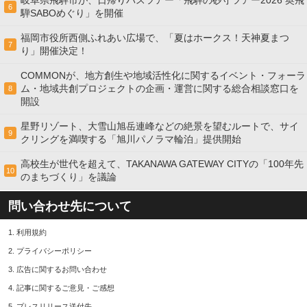
6
騨SABOめぐり」を開催
福岡市役所西側ふれあい広場で、「夏はホークス！天神夏まつ
7
り」開催決定！
COMMONが、地方創生や地域活性化に関するイベント・フォーラ
ム・地域共創プロジェクトの企画・運営に関する総合相談窓口を
8
開設
星野リゾート、大雪山旭岳連峰などの絶景を望むルートで、サイ
9
クリングを満喫する「旭川パノラマ輪泊」提供開始
高校⽣が世代を超えて、TAKANAWA GATEWAY CITYの「100年先
10
のまちづくり」を議論
問い合わせ先について
1.
利用規約
2.
プライバシーポリシー
3.
広告に関するお問い合わせ
4.
記事に関するご意見・ご感想
5.
プレスリリース送付先