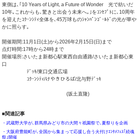
東側は､｢10 Years of Light, a Future of Wonder 光で紡いだ
10年｡これからも､驚きと出会う未来へ｡｣をｺﾝｾﾌﾟﾄに､10周年
を迎えたｺｸｰﾝｼﾃｨ全体を､45万球ものｼｬﾝﾊﾟﾝｺﾞｰﾙﾄﾞの光が華や
かに照らす｡
開催期間:11月1日(土)から2026年2月15日(日)まで
点灯時間:17時から24時まで
開催場所:さいたま新都心駅東西自由通路/さいたま新都心東
口
ﾃﾞｯｷ/東口交通広場
ｺｸｰﾝｼﾃｨ/けやきひろば/北与野ﾃﾞｯｷ
(坂土直隆)
■関連記事
・武蔵野大学が､群馬県みどり市の大間々祇園祭で､夏祭りを企画
・大阪府豊能町が､全国から集まって応援し合う火付けｴﾝﾀﾒﾌｪｽ｢続魂
祭｣開催