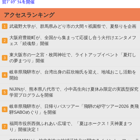
習ﾌﾟﾛｸﾞﾗﾑを開催
アクセスランキング
武蔵野大学が、群馬県みどり市の大間々祇園祭で、夏祭りを企画
1
大阪府豊能町が、全国から集まって応援し合う火付けエンタメフ
2
ェス「続魂祭」開催
東大阪市の一之宮・枚岡神社で、ライトアップイベント「夏灯し
3
の夢まつり」開催
岐阜県飛騨市が、台湾出身の莊欣翰氏を迎え、地域おこし活動を
4
開始
NIJINが、熊本県八代市で、小中高生向け夏休み限定の実践型探究
5
学習プログラムを開催
岐阜県飛騨市が、日帰りバスツアー「飛騨の砂守ツアー2026 奥飛
6
騨SABOめぐり」を開催
福岡市役所西側ふれあい広場で、「夏はホークス！天神夏まつ
7
り」開催決定！