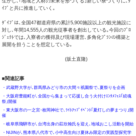
生かし､｢地域と人材の未来を形づくる｣新しい寮づくりに､ﾀﾞ
ｲﾌﾞと共に推進していく｡
ﾀﾞｲﾌﾞは､全国47都道府県の累計5,900施設以上の観光施設に
対し､年間14,555人の観光従事者を創出している｡今回のﾌﾟﾛ
ｼﾞｪｸﾄでは､入寮者の獲得及び現場運営､多角化ﾌﾟﾗﾝの構築と
展開を担うことを想定している｡
(坂土直隆)
■関連記事
・武蔵野大学が､群馬県みどり市の大間々祇園祭で､夏祭りを企画
・大阪府豊能町が､全国から集まって応援し合う火付けｴﾝﾀﾒﾌｪｽ｢続魂
祭｣開催
・東大阪市の一之宮･枚岡神社で､ﾗｲﾄｱｯﾌﾟｲﾍﾞﾝﾄ｢夏灯しの夢まつり｣開
催
・岐阜県飛騨市が､台湾出身の莊欣翰氏を迎え､地域おこし活動を開始
・NIJINが､熊本県八代市で､小中高生向け夏休み限定の実践型探究学