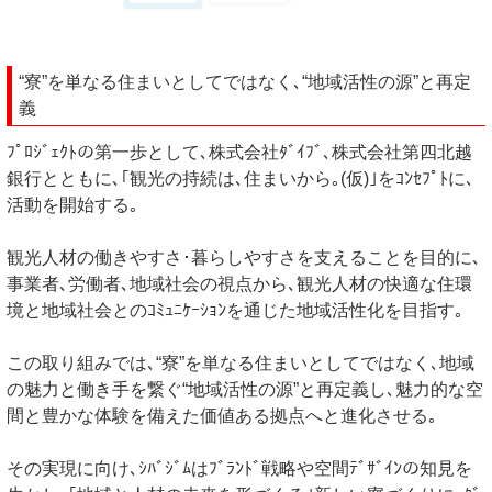
“寮”を単なる住まいとしてではなく､“地域活性の源”と再定
義
ﾌﾟﾛｼﾞｪｸﾄの第一歩として､株式会社ﾀﾞｲﾌﾞ､株式会社第四北越
銀行とともに､｢観光の持続は､住まいから｡(仮)｣をｺﾝｾﾌﾟﾄに､
活動を開始する｡
観光人材の働きやすさ･暮らしやすさを支えることを目的に､
事業者､労働者､地域社会の視点から､観光人材の快適な住環
境と地域社会とのｺﾐｭﾆｹｰｼｮﾝを通じた地域活性化を目指す｡
この取り組みでは､“寮”を単なる住まいとしてではなく､地域
の魅力と働き手を繋ぐ“地域活性の源”と再定義し､魅力的な空
間と豊かな体験を備えた価値ある拠点へと進化させる｡
その実現に向け､ｼﾊﾞｼﾞﾑはﾌﾞﾗﾝﾄﾞ戦略や空間ﾃﾞｻﾞｲﾝの知見を