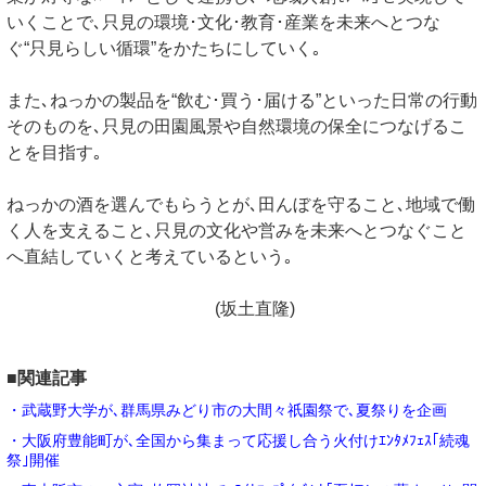
いくことで､只見の環境･文化･教育･産業を未来へとつな
ぐ“只見らしい循環”をかたちにしていく｡
また､ねっかの製品を“飲む･買う･届ける”といった日常の行動
そのものを､只見の田園風景や自然環境の保全につなげるこ
とを目指す｡
ねっかの酒を選んでもらうとが､田んぼを守ること､地域で働
く人を支えること､只見の文化や営みを未来へとつなぐこと
へ直結していくと考えているという｡
(坂土直隆)
■関連記事
・武蔵野大学が､群馬県みどり市の大間々祇園祭で､夏祭りを企画
・大阪府豊能町が､全国から集まって応援し合う火付けｴﾝﾀﾒﾌｪｽ｢続魂
祭｣開催