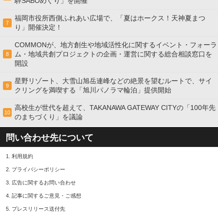
騨SABOめぐり」を開催
福岡市役所西側ふれあい広場で、「夏はホークス！天神夏まつ
7
り」開催決定！
COMMONが、地方創生や地域活性化に関するイベント・フォーラ
ム・地域共創プロジェクトの企画・運営に関する総合相談窓口を
8
開設
星野リゾート、大雪山旭岳連峰などの絶景を望むルートで、サイ
9
クリングを満喫する「旭川パノラマ輪泊」提供開始
高校⽣が世代を超えて、TAKANAWA GATEWAY CITYの「100年先
10
のまちづくり」を議論
問い合わせ先について
1.
利用規約
2.
プライバシーポリシー
3.
広告に関するお問い合わせ
4.
記事に関するご意見・ご感想
5.
プレスリリース送付先