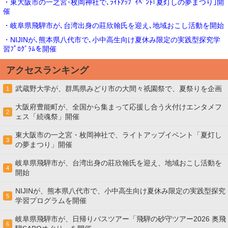
・東大阪市の一之宮･枚岡神社で､ﾗｲﾄｱｯﾌﾟｲﾍﾞﾝﾄ｢夏灯しの夢まつり｣開
催
・岐阜県飛騨市が､台湾出身の莊欣翰氏を迎え､地域おこし活動を開始
・NIJINが､熊本県八代市で､小中高生向け夏休み限定の実践型探究学
習ﾌﾟﾛｸﾞﾗﾑを開催
アクセスランキング
武蔵野大学が、群馬県みどり市の大間々祇園祭で、夏祭りを企画
1
大阪府豊能町が、全国から集まって応援し合う火付けエンタメフ
2
ェス「続魂祭」開催
東大阪市の一之宮・枚岡神社で、ライトアップイベント「夏灯し
3
の夢まつり」開催
岐阜県飛騨市が、台湾出身の莊欣翰氏を迎え、地域おこし活動を
4
開始
NIJINが、熊本県八代市で、小中高生向け夏休み限定の実践型探究
5
学習プログラムを開催
岐阜県飛騨市が、日帰りバスツアー「飛騨の砂守ツアー2026 奥飛
6