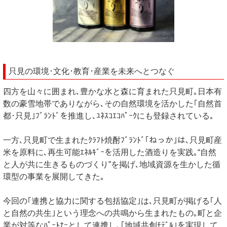
只見の環境･文化･教育･産業を未来へとつなぐ
四方を山々に囲まれ､豊かな水と森に育まれた只見町｡日本有
数の豪雪地帯でありながら､その自然環境を活かした｢自然首
都･只見｣ﾌﾞﾗﾝﾄﾞを推進し､ﾕﾈｽｺｴｺﾊﾟｰｸにも登録されている｡
一方､只見町で生まれたｸﾗﾌﾄ焼酎ﾌﾞﾗﾝﾄﾞ｢ねっか｣は､只見町産
米を原料に､再生可能ｴﾈﾙｷﾞｰを活用した酒造りを実践｡“自然
と人が共に生きるものづくり”を掲げ､地域資源を生かした循
環型の事業を展開してきた｡
今回の｢連携と協力に関する包括協定｣は､只見町が掲げる｢人
と自然の共生｣という理念への共鳴から生まれたもの｡町と企
業が対等なﾊﾟｰﾄﾅｰとして連携し､｢地域共創ﾓﾃﾞﾙ｣を実現して