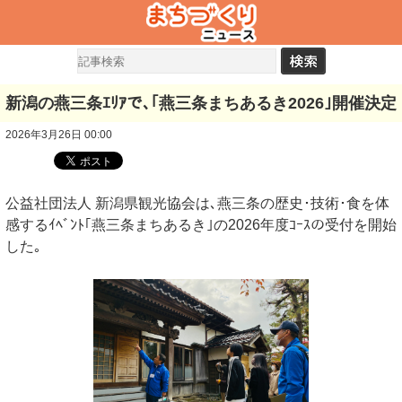
新潟の燕三条ｴﾘｱで､｢燕三条まちあるき2026｣開催決定
2026年3月26日 00:00
公益社団法人 新潟県観光協会は､燕三条の歴史･技術･食を体
感するｲﾍﾞﾝﾄ｢燕三条まちあるき｣の2026年度ｺｰｽの受付を開始
した｡