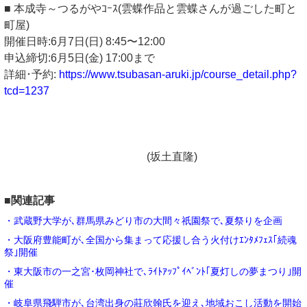
■ 本成寺～つるがやｺｰｽ(雲蝶作品と雲蝶さんが過ごした町と
町屋)
開催日時:6月7日(日) 8:45〜12:00
申込締切:6月5日(金) 17:00まで
詳細･予約:
https://www.tsubasan-aruki.jp/course_detail.php?
tcd=1237
(坂土直隆)
■関連記事
・武蔵野大学が､群馬県みどり市の大間々祇園祭で､夏祭りを企画
・大阪府豊能町が､全国から集まって応援し合う火付けｴﾝﾀﾒﾌｪｽ｢続魂
祭｣開催
・東大阪市の一之宮･枚岡神社で､ﾗｲﾄｱｯﾌﾟｲﾍﾞﾝﾄ｢夏灯しの夢まつり｣開
催
・岐阜県飛騨市が､台湾出身の莊欣翰氏を迎え､地域おこし活動を開始