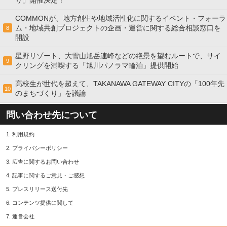
り」開催決定！
COMMONが、地方創生や地域活性化に関するイベント・フォーラ
ム・地域共創プロジェクトの企画・運営に関する総合相談窓口を
8
開設
星野リゾート、大雪山旭岳連峰などの絶景を望むルートで、サイ
9
クリングを満喫する「旭川パノラマ輪泊」提供開始
高校⽣が世代を超えて、TAKANAWA GATEWAY CITYの「100年先
10
のまちづくり」を議論
問い合わせ先について
1.
利用規約
2.
プライバシーポリシー
3.
広告に関するお問い合わせ
4.
記事に関するご意見・ご感想
5.
プレスリリース送付先
6.
コンテンツ提供に関して
7.
運営会社