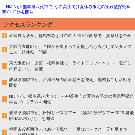
・NIJINが､熊本県八代市で､小中高生向け夏休み限定の実践型探究学
習ﾌﾟﾛｸﾞﾗﾑを開催
アクセスランキング
武蔵野大学が、群馬県みどり市の大間々祇園祭で、夏祭りを企画
1
大阪府豊能町が、全国から集まって応援し合う火付けエンタメフ
2
ェス「続魂祭」開催
東大阪市の一之宮・枚岡神社で、ライトアップイベント「夏灯し
3
の夢まつり」開催
岐阜県飛騨市が、台湾出身の莊欣翰氏を迎え、地域おこし活動を
4
開始
NIJINが、熊本県八代市で、小中高生向け夏休み限定の実践型探究
5
学習プログラムを開催
岐阜県飛騨市が、日帰りバスツアー「飛騨の砂守ツアー2026 奥飛
6
騨SABOめぐり」を開催
福岡市役所西側ふれあい広場で、「夏はホークス！天神夏まつ
7