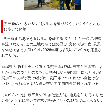
燕三条の“生きた魅力”を､地元を知り尽くしたｶﾞｲﾄﾞととも
に歩いて体験
｢燕三条まちあるき｣は､地元を愛するﾅﾋﾞｹﾞｰﾀｰと一緒に地域
を巡りながら､この土地ならではの歴史･文化･技術･食･風景
を体感できる人気ｲﾍﾞﾝﾄ｡2026年度も多彩なﾌﾟﾛｸﾞﾗﾑが用意さ
れている｡
新潟県のほぼ中央に位置する燕三条ｴﾘｱは､燕市と三条市にま
たがるものづくりのまち｡江戸時代から約400年にわたり､金
属加工の技術が受け継がれ､｢燕三条でつくれない金物はな
い｣とも言われるほど､高い技術力で国内外に知られている｡
このｲﾍﾞﾝﾄでは､燕三条の“生きた魅力”を､地元を知り尽くした
ｶﾞｲﾄﾞとともに歩いて体験｡観光ﾊﾟﾝﾌﾚｯﾄだけでは伝わらない､