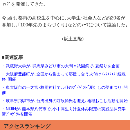
ｮｯﾌﾟを開催してきた｡
今回は､都内の高校生を中心に､大学生･社会人など約20名が
参加し､｢100年先のまちづくり｣などのﾃｰﾏについて議論した｡
(坂土直隆)
■関連記事
・武蔵野大学が､群馬県みどり市の大間々祇園祭で､夏祭りを企画
・大阪府豊能町が､全国から集まって応援し合う火付けｴﾝﾀﾒﾌｪｽ｢続魂
祭｣開催
・東大阪市の一之宮･枚岡神社で､ﾗｲﾄｱｯﾌﾟｲﾍﾞﾝﾄ｢夏灯しの夢まつり｣開
催
・岐阜県飛騨市が､台湾出身の莊欣翰氏を迎え､地域おこし活動を開始
・NIJINが､熊本県八代市で､小中高生向け夏休み限定の実践型探究学
習ﾌﾟﾛｸﾞﾗﾑを開催
アクセスランキング