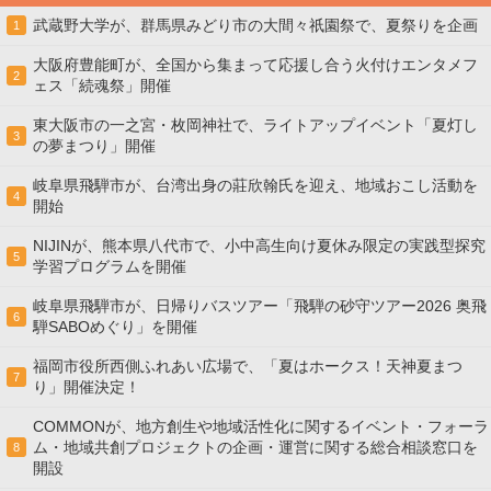
武蔵野大学が、群馬県みどり市の大間々祇園祭で、夏祭りを企画
1
大阪府豊能町が、全国から集まって応援し合う火付けエンタメフ
2
ェス「続魂祭」開催
東大阪市の一之宮・枚岡神社で、ライトアップイベント「夏灯し
3
の夢まつり」開催
岐阜県飛騨市が、台湾出身の莊欣翰氏を迎え、地域おこし活動を
4
開始
NIJINが、熊本県八代市で、小中高生向け夏休み限定の実践型探究
5
学習プログラムを開催
岐阜県飛騨市が、日帰りバスツアー「飛騨の砂守ツアー2026 奥飛
6
騨SABOめぐり」を開催
福岡市役所西側ふれあい広場で、「夏はホークス！天神夏まつ
7
り」開催決定！
COMMONが、地方創生や地域活性化に関するイベント・フォーラ
ム・地域共創プロジェクトの企画・運営に関する総合相談窓口を
8
開設