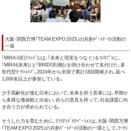
大阪･関西万博｢TEAM EXPO 2025｣の共創ﾊﾟｰﾄﾅｰの活動の
一環
｢MIRA-GE(ﾐﾗｯｼﾞ)｣は､｢未来と現実をつなぐ｣をｺﾝｾﾌﾟﾄに､
｢MIRAI(未来)｣と｢BRIDGE(橋)｣を掛け合わせて名付けた､多
世代型ﾜｰｸｼｮｯﾌﾟ｡2024年から全国で累計18回開催され､延べ
1,000名以上が参加している｡
少子高齢化が進む日本において､未来を担う若者には､早期か
ら多様な価値観と出会い､自らの意見を持って､社会課題に向
き合う力が求められている｡
そうした力を育むために､ﾘﾝｸｱﾝﾄﾞﾓﾁﾍﾞｰｼｮﾝは､大阪･関西万博
｢TEAM EXPO 2025｣の共創ﾊﾟｰﾄﾅｰの活動の一環として､ﾜｰｸｼ