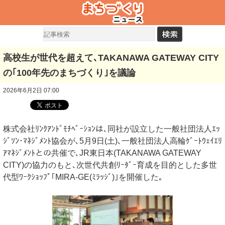
高校⽣が世代を超えて､TAKANAWA GATEWAY CITY
の｢100年先のまちづくり｣を議論
2026年6月2日 07:00
株式会社ﾘﾝｸｱﾝﾄﾞﾓﾁﾍﾞｰｼｮﾝは､同社が設立した一般社団法人ｴｯ
ｼﾞｿﾝ･ﾏﾈｼﾞﾒﾝﾄ協会が､5月9日(土)､一般社団法人高輪ｹﾞｰﾄｳｪｲｴﾘ
ｱﾏﾈｼﾞﾒﾝﾄとの共催で､JR東日本(TAKANAWA GATEWAY
CITY)の協力のもと､次世代共創ﾘｰﾀﾞｰ育成を目的とした多世
代型ﾜｰｸｼｮｯﾌﾟ｢MIRA-GE(ﾐﾗｯｼﾞ)｣を開催した｡