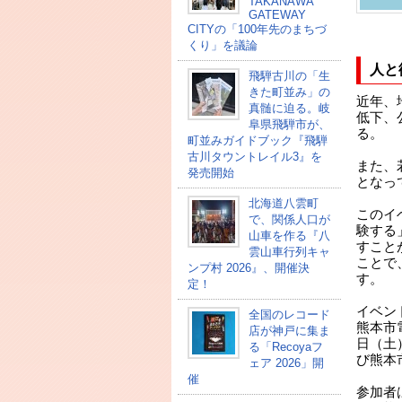
TAKANAWA
GATEWAY
CITYの「100年先のまちづ
くり」を議論
人と
飛騨古川の「生
きた町並み」の
近年、
真髄に迫る。岐
低下、
阜県飛騨市が、
る。
町並みガイドブック『飛騨
古川タウントレイル3』を
また、
発売開始
となっ
北海道八雲町
このイ
で、関係人口が
験する
山車を作る『八
すこと
雲山車行列キャ
ことで
ンプ村 2026』、開催決
す。
定！
イベン
全国のレコード
熊本市
店が神戸に集ま
日（土
る「Recoyaフ
び熊本
ェア 2026」開
催
参加者