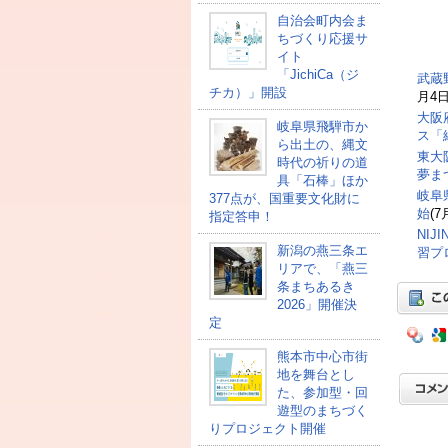
自治会町内会ま
ちづくり応援サ
イト
「JichiCa（ジ
武蔵
チカ）」開設
月4日
大阪
岐阜県飛騨市か
ス「
ら出土の、縄文
東大
時代の祈りの道
夢ま
具「石棒」ほか
岐阜
377点が、国重要文化財に
始
(7
指定答申！
NI
新潟の燕三条エ
習プ
リアで、「燕三
条まちあるき
2026」開催決
定
熊本市中心市街
地を舞台とし
た、参加型・回
遊型のまちづく
りプロジェクト開催