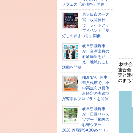
メフェス「続魂祭」開催
東大阪市の一之
宮・枚岡神社
で、ライトアッ
プイベント「夏
灯しの夢まつり」開催
岐阜県飛騨市
が、台湾出身の
莊欣翰氏を迎
え、地域おこし
株式会
活動を開始
連合会（
等と連
NIJINが、熊本
のまち
県八代市で、小
中高生向け夏休
み限定の実践型
探究学習プログラムを開催
岐阜県飛騨市
が、日帰りバス
ツアー「飛騨の
砂守ツアー
2026 奥飛騨SABOめぐり」