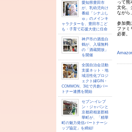
って熊
愛知県豊田市
文化、
が、乳幼児向け
ながら
番組「シナぷし
ゅ」のメインキ
参加費は
ャラクターを、豊田市こど
ファミ
も・子育て応援大使に任命
必要。
神戸市の酒造白
鶴が、入場無料
（
の「酒蔵開放」
Amazo
を開催
全国自治会活動
支援ネット・地
域活性化プロジ
ェクト縁GIN・
COMMON、3社で共創パー
トナー連携を開始
セブン‐イレブ
ン・ジャパンと
京都府相楽郡精
華町が、「精華
町の魅力発信パートナーシ
ップ協定」を締結!