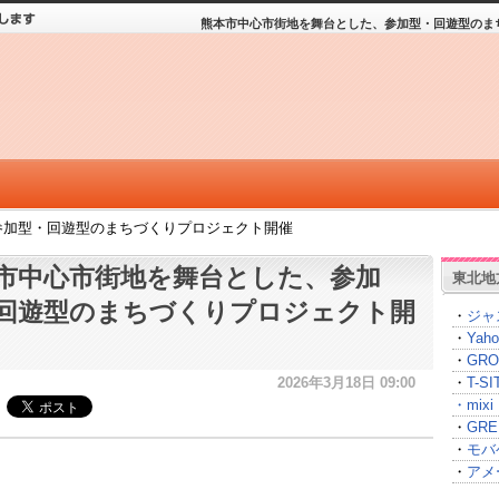
熊本市中心市街地を舞台とした、参加型・回遊型のま
参加型・回遊型のまちづくりプロジェクト開催
市中心市街地を舞台とした、参加
東北地
回遊型のまちづくりプロジェクト開
・
ジャ
・
Yah
・
GRO
2026年3月18日 09:00
・
T-
・
mixi
・
GRE
・
モバ
・
アメ