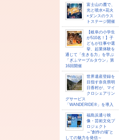
富士山の麓で、
光と噴水×花火
×ダンスのラス
トステージ開催
【岐阜の小学生
が510名！】子
どもが仕事や選
挙、起業体験を
通じて「生きる力」を学ぶ
「ぎふマーブルタウン」第
16回開催
世界遺産登録を
目指す奈良県明
日香村が、マイ
クロシェアリン
グサービス
「WANDERIDE®」を導入
福島浜通り映
像・芸術文化プ
ロジェクト
～”創作の場”と
しての魅力を発信～