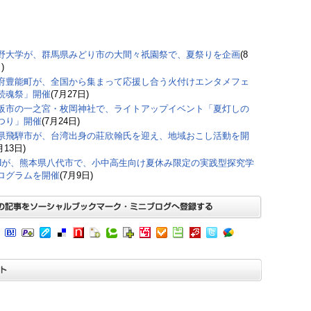
野大学が、群馬県みどり市の大間々祇園祭で、夏祭りを企画
(8
)
府豊能町が、全国から集まって応援し合う火付けエンタメフェ
続魂祭」開催
(7月27日)
阪市の一之宮・枚岡神社で、ライトアップイベント「夏灯しの
つり」開催
(7月24日)
県飛騨市が、台湾出身の莊欣翰氏を迎え、地域おこし活動を開
月13日)
JINが、熊本県八代市で、小中高生向け夏休み限定の実践型探究学
ログラムを開催
(7月9日)