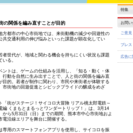
特集
お問い
街の関係を編み直すことが目的
ご意見
地方都市の中心市街地では、来街動機の減少や回遊性の
公共交通利用の伸び悩みといった課題が顕在化してい
プレス
若者世代が、地域と関わる機会を持ちにくい状況も課題
広告に
ている。
ベントは、ゲームの仕組みを活用し、「知る・動く・体
」行動を自然に生み出すことで、人と街の関係を編み直
が目的。若者が制作に関わり、市民や来街者が体験する
、市街地の回遊促進とシビックプライドの醸成をめざ
ト「街がステージ！サイコロ大冒険 リアル桃太郎電鉄～
電編 くまもとまるっとワンダートリップ！」は、3月14
）から5月31日（日）までの期間、熊本市中心市街地およ
市電沿線エリアを舞台に開催する。
は専用のスマートフォンアプリを使用し、サイコロを振