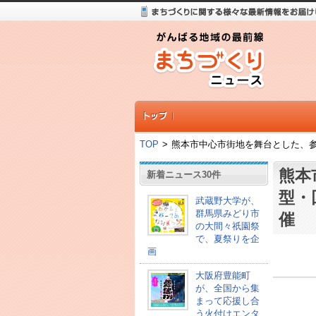
TOP
>
熊本市中心市街地を舞台とした、
熊本
新着ニュース30件
型・
武蔵野大学が、
群馬県みどり市
催
の大間々祇園祭
で、夏祭りを企
画
大阪府豊能町
が、全国から集
まって応援し合
う火付けエンタ