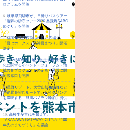
ログラムを開催
6.
岐阜県飛騨市が、日帰りバスツアー
「飛騨の砂守ツアー2026 奥飛騨SABO
めぐり」を開催
7.
福岡市役所西側ふれあい広場で、
「夏はホークス！天神夏まつり」開催
決定！
8.
COMMONが、地方創生や地域活性
化に関するイベント・フォーラム・地
域共創プロジェクトの企画・運営に関
合相談窓口を開設
9.
星野リゾート、大雪山旭岳連峰など
の絶景を望むルートで、サイクリング
を満喫する「旭川パノラマ輪泊」提供
10.
高校⽣が世代を超えて、
TAKANAWA GATEWAY CITYの「100
年先のまちづくり」を議論