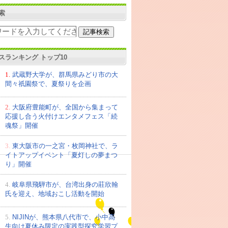
索
スランキング トップ10
1.
武蔵野大学が、群馬県みどり市の大
間々祇園祭で、夏祭りを企画
2.
大阪府豊能町が、全国から集まって
応援し合う火付けエンタメフェス「続
魂祭」開催
3.
東大阪市の一之宮・枚岡神社で、ラ
イトアップイベント「夏灯しの夢まつ
り」開催
4.
岐阜県飛騨市が、台湾出身の莊欣翰
氏を迎え、地域おこし活動を開始
5.
NIJINが、熊本県八代市で、小中高
生向け夏休み限定の実践型探究学習プ