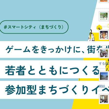
する総
開始