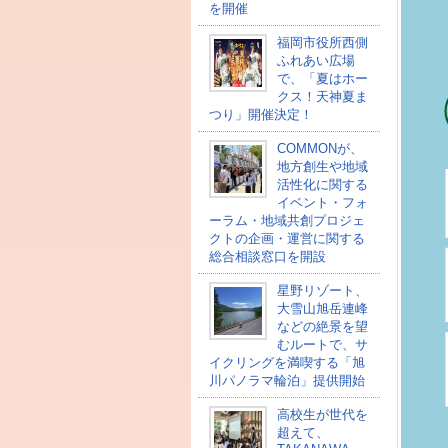
を開催
福岡市役所西側
ふれあい広場
で、「夏はホー
クス！天神夏ま
つり」開催決定！
COMMONが、
地方創生や地域
活性化に関する
イベント・フォ
ーラム・地域共創プロジェ
クトの企画・運営に関する
総合相談窓口を開設
星野リゾート、
大雪山旭岳連峰
などの絶景を望
むルートで、サ
イクリングを満喫する「旭
川パノラマ輪泊」提供開始
高校⽣が世代を
超えて、