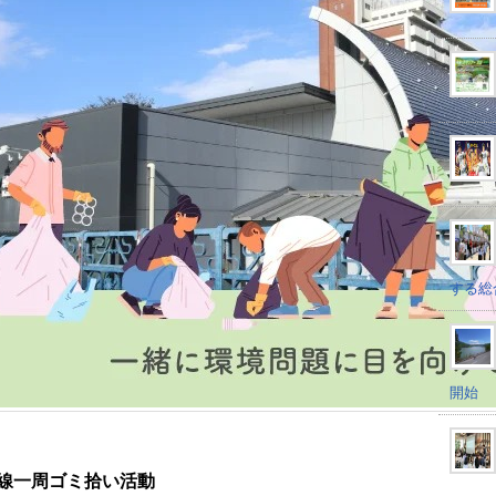
する総
開始
線一周ゴミ拾い活動