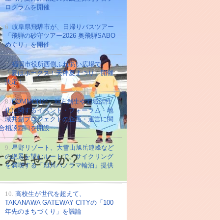
ログラムを開催
6.
岐阜県飛騨市が、日帰りバスツアー
「飛騨の砂守ツアー2026 奥飛騨SABO
めぐり」を開催
7.
福岡市役所西側ふれあい広場で、
「夏はホークス！天神夏まつり」開催
決定！
8.
COMMONが、地方創生や地域活性
化に関するイベント・フォーラム・地
域共創プロジェクトの企画・運営に関
合相談窓口を開設
9.
星野リゾート、大雪山旭岳連峰など
の絶景を望むルートで、サイクリング
を満喫する「旭川パノラマ輪泊」提供
10.
高校⽣が世代を超えて、
TAKANAWA GATEWAY CITYの「100
年先のまちづくり」を議論