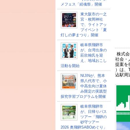
メフェス「続魂祭」開催
東大阪市の一之
宮・枚岡神社
で、ライトアッ
プイベント「夏
灯しの夢まつり」開催
岐阜県飛騨市
が、台湾出身の
株式会
莊欣翰氏を迎
社会・
え、地域おこし
提案を行
活動を開始
）は、T
込駅周
NIJINが、熊本
県八代市で、小
中高生向け夏休
み限定の実践型
探究学習プログラムを開催
岐阜県飛騨市
が、日帰りバス
ツアー「飛騨の
砂守ツアー
2026 奥飛騨SABOめぐり」