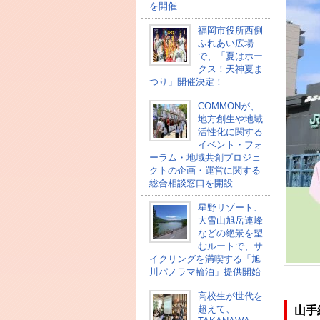
を開催
福岡市役所西側
ふれあい広場
で、「夏はホー
クス！天神夏ま
つり」開催決定！
COMMONが、
地方創生や地域
活性化に関する
イベント・フォ
ーラム・地域共創プロジェ
クトの企画・運営に関する
総合相談窓口を開設
星野リゾート、
大雪山旭岳連峰
などの絶景を望
むルートで、サ
イクリングを満喫する「旭
川パノラマ輪泊」提供開始
高校⽣が世代を
超えて、
山手