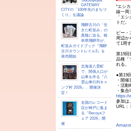
TAKANAWA
GATEWAY
“エシカ
CITYの「100年先のまちづ
線一周
くり」を議論
「エシ
トだ。
飛騨古川の「生
きた町並み」の
ピー・
真髄に迫る。岐
周辺か
阜県飛騨市が、
て1周
町並みガイドブック『飛騨
古川タウントレイル3』を
第19
発売開始
品種「
れる。
北海道八雲町
で、関係人口が
●第19回
山車を作る『八
・開催日
雲山車行列キャ
・活動
ンプ村 2026』、開催決
・集合
定！
https://
参加は
全国のレコード
URL：
店が神戸に集ま
る「Recoyaフ
（
ェア 2026」開
催
Amazo