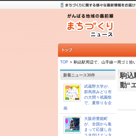
TOP
>
駒込駅周辺で、山手線一周ゴミ拾い活動“
駒込
新着ニュース30件
動“エ
武蔵野大学が、
群馬県みどり市
の大間々祇園祭
で、夏祭りを企
画
大阪府豊能町
が、全国から集
まって応援し合
う火付けエンタ