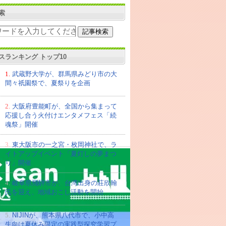
索
スランキング トップ10
1.
武蔵野大学が、群馬県みどり市の大
間々祇園祭で、夏祭りを企画
2.
大阪府豊能町が、全国から集まって
応援し合う火付けエンタメフェス「続
魂祭」開催
3.
東大阪市の一之宮・枚岡神社で、ラ
イトアップイベント「夏灯しの夢まつ
り」開催
4.
岐阜県飛騨市が、台湾出身の莊欣翰
氏を迎え、地域おこし活動を開始
5.
NIJINが、熊本県八代市で、小中高
生向け夏休み限定の実践型探究学習プ