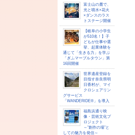
富士山の麓で、
光と噴水×花火
×ダンスのラス
トステージ開催
【岐阜の小学生
が510名！】子
どもが仕事や選
挙、起業体験を
通じて「生きる力」を学ぶ
「ぎふマーブルタウン」第
16回開催
世界遺産登録を
目指す奈良県明
日香村が、マイ
クロシェアリン
グサービス
「WANDERIDE®」を導入
福島浜通り映
像・芸術文化プ
ロジェクト
～”創作の場”と
しての魅力を発信～