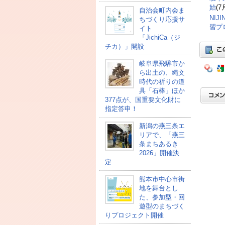
始
(7
自治会町内会ま
NI
ちづくり応援サ
習プ
イト
「JichiCa（ジ
チカ）」開設
岐阜県飛騨市か
ら出土の、縄文
時代の祈りの道
具「石棒」ほか
377点が、国重要文化財に
指定答申！
新潟の燕三条エ
リアで、「燕三
条まちあるき
2026」開催決
定
熊本市中心市街
地を舞台とし
た、参加型・回
遊型のまちづく
りプロジェクト開催