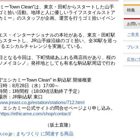
ミーTown Clean”は、東京・田町からスタートした山手
特集
ゴミ拾い活動。地球と人に優しいライフスタイルストア
カミー」のスタッフが企画、運営を行うゴミ拾いイベン
お問い
ご意見
エス・インターナショナルの本社がある、東京・田町駅
らスタートし、JR山手線沿線のゴミ拾い、全30駅を巡っ
するエシカルチャレンジを実施している。
プレス
回目となる今回は、下町情緒あふれる商店街があり、桜の
広告に
ソメイヨシノ」発祥地としても有名な駒込駅周辺で行わ
“エシカミーTown Clean” in 駒込駅 開催概要
時：8月28日（水）17:00～
時間：1時間程（18:00頃活動終了予定）
場所：JR駒込駅 東口
www.jreast.co.jp/estation/stations/712.html
、エシカミー公式サイトの問合せページより申し込み。
https://ethicame.com/shop/contact/
坂土直隆）
n.co.jp : まちづくり に関連する商品