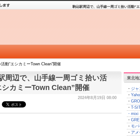
駒込駅周辺で、山手線一周ゴミ拾い活動“エシカミ
エシカミーTown Clean”開催
駅周辺で、山手線一周ゴミ拾い活
東北地
シカミーTown Clean”開催
・
ジャ
・
Yah
2024年8月19日 08:00
・
GRO
・
T-
・
mixi
・
GRE
・
モバ
・
アメ