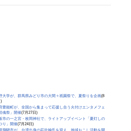
野大学が、群馬県みどり市の大間々祇園祭で、夏祭りを企画
(8
)
府豊能町が、全国から集まって応援し合う火付けエンタメフェ
続魂祭」開催
(7月27日)
阪市の一之宮・枚岡神社で、ライトアップイベント「夏灯しの
つり」開催
(7月24日)
県飛騨市が、台湾出身の莊欣翰氏を迎え、地域おこし活動を開