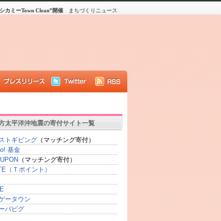
ーTown Clean”開催
まちづくりニュース
方太平洋沖地震の寄付サイト一覧
ストギビング
（マッチング寄付）
oo! 基金
UPON
（マッチング寄付）
SITE（Ｔポイント）
E
ゲータウン
ーバピグ