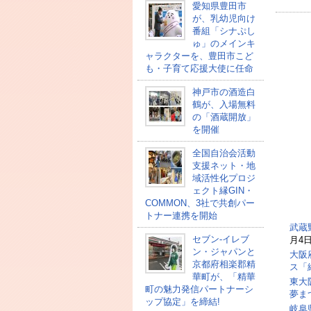
愛知県豊田市
が、乳幼児向け
番組「シナぷし
ゅ」のメインキ
ャラクターを、豊田市こど
も・子育て応援大使に任命
神戸市の酒造白
鶴が、入場無料
の「酒蔵開放」
を開催
全国自治会活動
支援ネット・地
域活性化プロジ
ェクト縁GIN・
COMMON、3社で共創パー
トナー連携を開始
武蔵
セブン‐イレブ
月4日
ン・ジャパンと
大阪
京都府相楽郡精
ス「
華町が、「精華
東大
町の魅力発信パートナーシ
夢ま
ップ協定」を締結!
岐阜