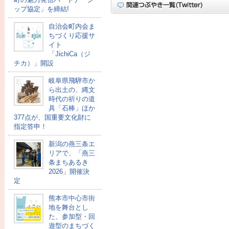
ップ協定」を締結!
自治会町内会ま
ちづくり応援サ
イト
「JichiCa（ジ
チカ）」開設
岐阜県飛騨市か
ら出土の、縄文
時代の祈りの道
具「石棒」ほか
377点が、国重要文化財に
指定答申！
新潟の燕三条エ
リアで、「燕三
条まちあるき
2026」開催決
定
熊本市中心市街
地を舞台とし
た、参加型・回
遊型のまちづく