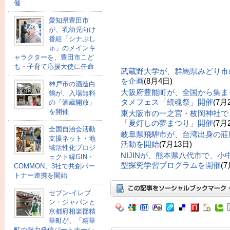
催
愛知県豊田市
が、乳幼児向け
番組「シナぷし
ゅ」のメインキ
ャラクターを、豊田市こど
も・子育て応援大使に任命
武蔵野大学が、群馬県みどり市
を企画
(8月4日)
神戸市の酒造白
大阪府豊能町が、全国から集ま
鶴が、入場無料
タメフェス「続魂祭」開催
(7月
の「酒蔵開放」
を開催
東大阪市の一之宮・枚岡神社で
「夏灯しの夢まつり」開催
(7月
全国自治会活動
岐阜県飛騨市が、台湾出身の莊
支援ネット・地
活動を開始
(7月13日)
域活性化プロジ
NIJINが、熊本県八代市で、
ェクト縁GIN・
型探究学習プログラムを開催
(
COMMON、3社で共創パー
トナー連携を開始
セブン‐イレブ
ン・ジャパンと
京都府相楽郡精
華町が、「精華
町の魅力発信パートナーシ