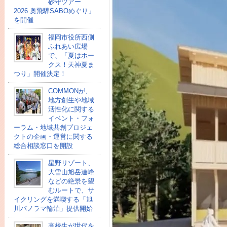
砂守ツアー
2026 奥飛騨SABOめぐり」
を開催
福岡市役所西側
ふれあい広場
で、「夏はホー
クス！天神夏ま
つり」開催決定！
COMMONが、
地方創生や地域
活性化に関する
イベント・フォ
ーラム・地域共創プロジェ
クトの企画・運営に関する
総合相談窓口を開設
星野リゾート、
大雪山旭岳連峰
などの絶景を望
むルートで、サ
イクリングを満喫する「旭
川パノラマ輪泊」提供開始
高校⽣が世代を