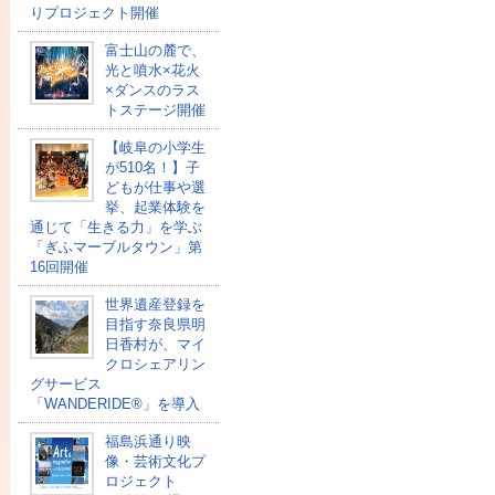
りプロジェクト開催
富士山の麓で、
光と噴水×花火
×ダンスのラス
トステージ開催
【岐阜の小学生
が510名！】子
どもが仕事や選
挙、起業体験を
通じて「生きる力」を学ぶ
「ぎふマーブルタウン」第
16回開催
世界遺産登録を
目指す奈良県明
日香村が、マイ
クロシェアリン
グサービス
「WANDERIDE®」を導入
福島浜通り映
像・芸術文化プ
ロジェクト