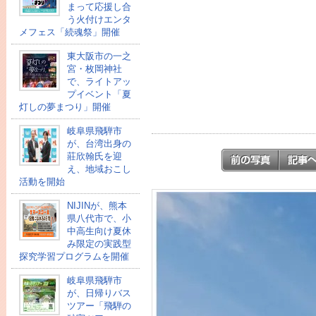
まって応援し合
う火付けエンタ
メフェス「続魂祭」開催
東大阪市の一之
宮・枚岡神社
で、ライトアッ
プイベント「夏
灯しの夢まつり」開催
岐阜県飛騨市
が、台湾出身の
莊欣翰氏を迎
え、地域おこし
活動を開始
NIJINが、熊本
県八代市で、小
中高生向け夏休
み限定の実践型
探究学習プログラムを開催
岐阜県飛騨市
が、日帰りバス
ツアー「飛騨の