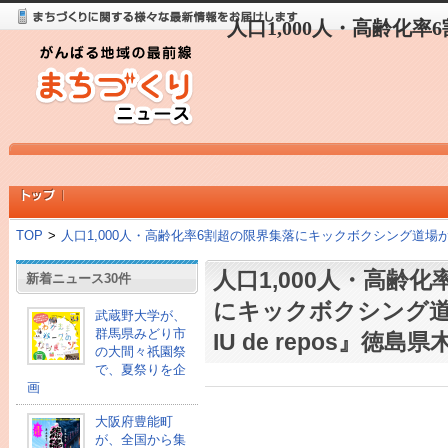
人口1,000人・高齢化
TOP
>
人口1,000人・高齢化率6割超の限界集落にキックボクシング道場が誕生
人口1,000人・高齢
新着ニュース30件
にキックボクシング道
武蔵野大学が、
群馬県みどり市
IU de repos』徳
の大間々祇園祭
で、夏祭りを企
画
大阪府豊能町
が、全国から集