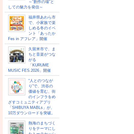
～”創作の場”と
しての魅力を発信～
福井県あわら市
で、小家族で楽
しめる冬のイベ
ント「あったか
Fes in アフレア」開催
久留米市で、ま
ちと音楽がつな
がる
「KURUME
MUSIC FES.2026」開催
“人とのつなが
り”で、渋谷の
価値を育む、街
のインフラをめ
ざすコミュニティアプリ
「SHIBUYA MABLs」が、
10万ダウンロードを突破。
熱海のまちづく
りをテーマにし
たトークセッシ