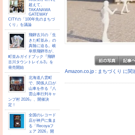
超えて、
TAKANAWA
GATEWAY
CITYの「100年先のまちづ
くり」を議論
飛騨古川の「生
きた町並み」の
真髄に迫る。岐
阜県飛騨市が、
町並みガイドブック『飛騨
古川タウントレイル3』を
発売開始
Amazon.co.jp : まちづくり 
北海道八雲町
で、関係人口が
山車を作る『八
雲山車行列キャ
ンプ村 2026』、開催決
定！
全国のレコード
店が神戸に集ま
る「Recoyaフ
ェア 2026」開