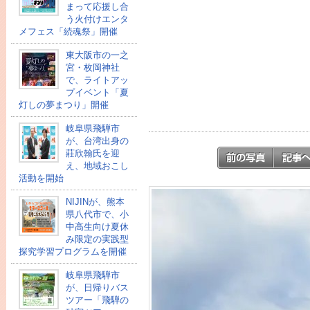
まって応援し合
う火付けエンタ
メフェス「続魂祭」開催
東大阪市の一之
宮・枚岡神社
で、ライトアッ
プイベント「夏
灯しの夢まつり」開催
岐阜県飛騨市
が、台湾出身の
莊欣翰氏を迎
え、地域おこし
活動を開始
NIJINが、熊本
県八代市で、小
中高生向け夏休
み限定の実践型
探究学習プログラムを開催
岐阜県飛騨市
が、日帰りバス
ツアー「飛騨の