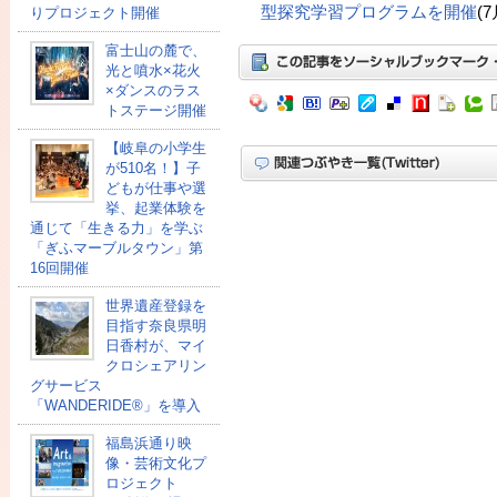
型探究学習プログラムを開催
(
りプロジェクト開催
富士山の麓で、
光と噴水×花火
×ダンスのラス
トステージ開催
【岐阜の小学生
が510名！】子
どもが仕事や選
挙、起業体験を
通じて「生きる力」を学ぶ
「ぎふマーブルタウン」第
16回開催
世界遺産登録を
目指す奈良県明
日香村が、マイ
クロシェアリン
グサービス
「WANDERIDE®」を導入
福島浜通り映
像・芸術文化プ
ロジェクト