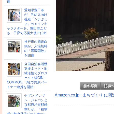
催
愛知県豊田市
が、乳幼児向け
番組「シナぷし
ゅ」のメインキ
ャラクターを、豊田市こど
も・子育て応援大使に任命
神戸市の酒造白
鶴が、入場無料
の「酒蔵開放」
を開催
全国自治会活動
支援ネット・地
域活性化プロジ
ェクト縁GIN・
COMMON、3社で共創パー
トナー連携を開始
Amazon.co.jp : まちづくり 
セブン‐イレブ
ン・ジャパンと
京都府相楽郡精
華町が、「精華
町の魅力発信パートナーシ