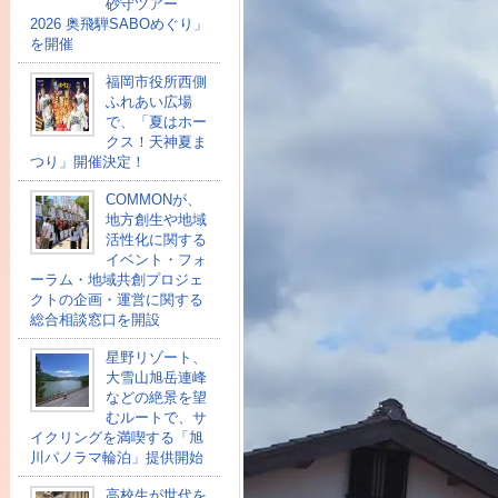
砂守ツアー
2026 奥飛騨SABOめぐり」
を開催
福岡市役所西側
ふれあい広場
で、「夏はホー
クス！天神夏ま
つり」開催決定！
COMMONが、
地方創生や地域
活性化に関する
イベント・フォ
ーラム・地域共創プロジェ
クトの企画・運営に関する
総合相談窓口を開設
星野リゾート、
大雪山旭岳連峰
などの絶景を望
むルートで、サ
イクリングを満喫する「旭
川パノラマ輪泊」提供開始
高校⽣が世代を