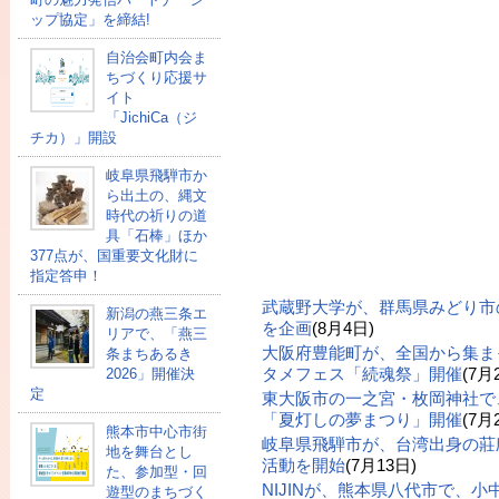
ップ協定」を締結!
自治会町内会ま
ちづくり応援サ
イト
「JichiCa（ジ
チカ）」開設
岐阜県飛騨市か
ら出土の、縄文
時代の祈りの道
具「石棒」ほか
377点が、国重要文化財に
指定答申！
武蔵野大学が、群馬県みどり市
新潟の燕三条エ
を企画
(8月4日)
リアで、「燕三
大阪府豊能町が、全国から集ま
条まちあるき
タメフェス「続魂祭」開催
(7月
2026」開催決
定
東大阪市の一之宮・枚岡神社で
「夏灯しの夢まつり」開催
(7月
熊本市中心市街
岐阜県飛騨市が、台湾出身の莊
地を舞台とし
活動を開始
(7月13日)
た、参加型・回
NIJINが、熊本県八代市で、
遊型のまちづく