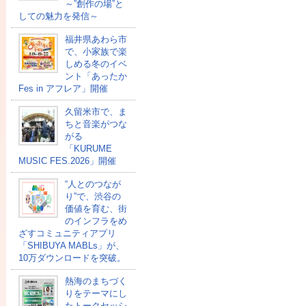
～”創作の場”と
しての魅力を発信～
福井県あわら市
で、小家族で楽
しめる冬のイベ
ント「あったか
Fes in アフレア」開催
久留米市で、ま
ちと音楽がつな
がる
「KURUME
MUSIC FES.2026」開催
“人とのつなが
り”で、渋谷の
価値を育む、街
のインフラをめ
ざすコミュニティアプリ
「SHIBUYA MABLs」が、
10万ダウンロードを突破。
熱海のまちづく
りをテーマにし
たトークセッシ