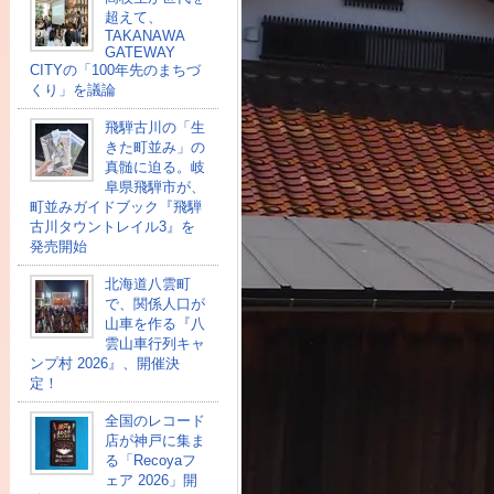
超えて、
TAKANAWA
GATEWAY
CITYの「100年先のまちづ
くり」を議論
飛騨古川の「生
きた町並み」の
真髄に迫る。岐
阜県飛騨市が、
町並みガイドブック『飛騨
古川タウントレイル3』を
発売開始
北海道八雲町
で、関係人口が
山車を作る『八
雲山車行列キャ
ンプ村 2026』、開催決
定！
全国のレコード
店が神戸に集ま
る「Recoyaフ
ェア 2026」開