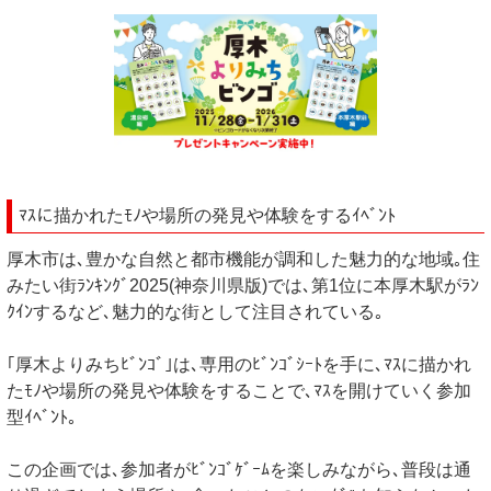
ﾏｽに描かれたﾓﾉや場所の発見や体験をするｲﾍﾞﾝﾄ
厚木市は､豊かな自然と都市機能が調和した魅力的な地域｡住
みたい街ﾗﾝｷﾝｸﾞ2025(神奈川県版)では､第1位に本厚木駅がﾗﾝ
ｸｲﾝするなど､魅力的な街として注目されている｡
｢厚木よりみちﾋﾞﾝｺﾞ｣は､専用のﾋﾞﾝｺﾞｼｰﾄを手に､ﾏｽに描かれ
たﾓﾉや場所の発見や体験をすることで､ﾏｽを開けていく参加
型ｲﾍﾞﾝﾄ｡
この企画では､参加者がﾋﾞﾝｺﾞｹﾞｰﾑを楽しみながら､普段は通