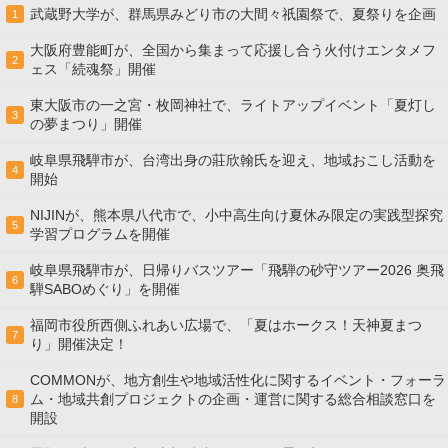
武蔵野大学が、群馬県みどり市の大間々祇園祭で、夏祭りを企画
1
大阪府豊能町が、全国から集まって応援し合う火付けエンタメフ
2
ェス「続魂祭」開催
東大阪市の一之宮・枚岡神社で、ライトアップイベント「夏灯し
3
の夢まつり」開催
岐阜県飛騨市が、台湾出身の莊欣翰氏を迎え、地域おこし活動を
4
開始
NIJINが、熊本県八代市で、小中高生向け夏休み限定の実践型探究
5
学習プログラムを開催
岐阜県飛騨市が、日帰りバスツアー「飛騨の砂守ツアー2026 奥飛
6
騨SABOめぐり」を開催
福岡市役所西側ふれあい広場で、「夏はホークス！天神夏まつ
7
り」開催決定！
COMMONが、地方創生や地域活性化に関するイベント・フォーラ
ム・地域共創プロジェクトの企画・運営に関する総合相談窓口を
8
開設