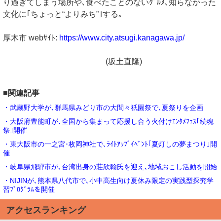
り過ぎてしまう場所や､食べたことのないｸﾞﾙﾒ､知らなかった
文化に｢ちょっと“よりみち”｣する｡
厚木市 webｻｲﾄ:
https://www.city.atsugi.kanagawa.jp/
(坂土直隆)
■関連記事
・武蔵野大学が､群馬県みどり市の大間々祇園祭で､夏祭りを企画
・大阪府豊能町が､全国から集まって応援し合う火付けｴﾝﾀﾒﾌｪｽ｢続魂
祭｣開催
・東大阪市の一之宮･枚岡神社で､ﾗｲﾄｱｯﾌﾟｲﾍﾞﾝﾄ｢夏灯しの夢まつり｣開
催
・岐阜県飛騨市が､台湾出身の莊欣翰氏を迎え､地域おこし活動を開始
・NIJINが､熊本県八代市で､小中高生向け夏休み限定の実践型探究学
習ﾌﾟﾛｸﾞﾗﾑを開催
アクセスランキング