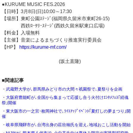
●KURUME MUSIC FES.2026
【日時】3月8日(日)10:00～17:30
【場所】東町公園ｽﾃｰｼﾞ(福岡県久留米市東町26-15)
西鉄ﾛｰﾀﾘｰｽﾃｰｼﾞ(西鉄久留米駅東口広場)
【料金】入場無料
【主催】音楽によるまちづくり推進実行委員会
【HP】
https://kurume-mf.com/
(坂土直隆)
■関連記事
・武蔵野大学が､群馬県みどり市の大間々祇園祭で､夏祭りを企画
・大阪府豊能町が､全国から集まって応援し合う火付けｴﾝﾀﾒﾌｪｽ｢続魂
祭｣開催
・東大阪市の一之宮･枚岡神社で､ﾗｲﾄｱｯﾌﾟｲﾍﾞﾝﾄ｢夏灯しの夢まつり｣開
催
・岐阜県飛騨市が､台湾出身の莊欣翰氏を迎え､地域おこし活動を開始