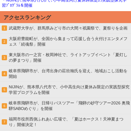
・NIJINが､熊本県八代市で､小中高生向け夏休み限定の実践型探究学
習ﾌﾟﾛｸﾞﾗﾑを開催
アクセスランキング
武蔵野大学が、群馬県みどり市の大間々祇園祭で、夏祭りを企画
1
大阪府豊能町が、全国から集まって応援し合う火付けエンタメフ
2
ェス「続魂祭」開催
東大阪市の一之宮・枚岡神社で、ライトアップイベント「夏灯し
3
の夢まつり」開催
岐阜県飛騨市が、台湾出身の莊欣翰氏を迎え、地域おこし活動を
4
開始
NIJINが、熊本県八代市で、小中高生向け夏休み限定の実践型探究
5
学習プログラムを開催
岐阜県飛騨市が、日帰りバスツアー「飛騨の砂守ツアー2026 奥飛
6
騨SABOめぐり」を開催
福岡市役所西側ふれあい広場で、「夏はホークス！天神夏まつ
7
り」開催決定！