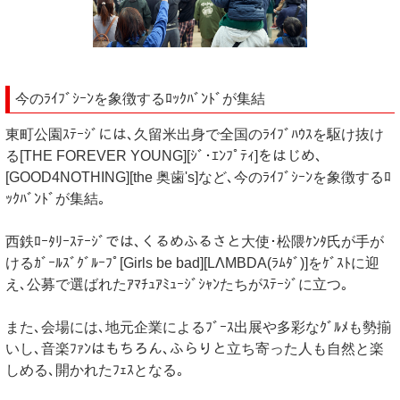
今のﾗｲﾌﾞｼｰﾝを象徴するﾛｯｸﾊﾞﾝﾄﾞが集結
東町公園ｽﾃｰｼﾞには､久留米出身で全国のﾗｲﾌﾞﾊｳｽを駆け抜け
る[THE FOREVER YOUNG][ｼﾞ･ｴﾝﾌﾟﾃｨ]をはじめ､
[GOOD4NOTHING][the 奥歯's]など､今のﾗｲﾌﾞｼｰﾝを象徴するﾛ
ｯｸﾊﾞﾝﾄﾞが集結｡
西鉄ﾛｰﾀﾘｰｽﾃｰｼﾞでは､くるめふるさと大使･松隈ｹﾝﾀ氏が手が
けるｶﾞｰﾙｽﾞｸﾞﾙｰﾌﾟ[Girls be bad][LΛMBDA(ﾗﾑﾀﾞ)]をｹﾞｽﾄに迎
え､公募で選ばれたｱﾏﾁｭｱﾐｭｰｼﾞｼｬﾝたちがｽﾃｰｼﾞに立つ｡
また､会場には､地元企業によるﾌﾞｰｽ出展や多彩なｸﾞﾙﾒも勢揃
いし､音楽ﾌｧﾝはもちろん､ふらりと立ち寄った人も自然と楽
しめる､開かれたﾌｪｽとなる｡