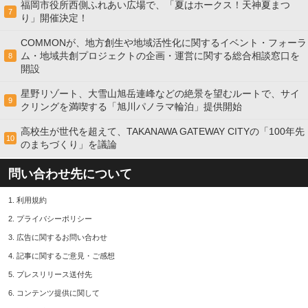
福岡市役所西側ふれあい広場で、「夏はホークス！天神夏まつ
7
り」開催決定！
COMMONが、地方創生や地域活性化に関するイベント・フォーラ
ム・地域共創プロジェクトの企画・運営に関する総合相談窓口を
8
開設
星野リゾート、大雪山旭岳連峰などの絶景を望むルートで、サイ
9
クリングを満喫する「旭川パノラマ輪泊」提供開始
高校⽣が世代を超えて、TAKANAWA GATEWAY CITYの「100年先
10
のまちづくり」を議論
問い合わせ先について
1.
利用規約
2.
プライバシーポリシー
3.
広告に関するお問い合わせ
4.
記事に関するご意見・ご感想
5.
プレスリリース送付先
6.
コンテンツ提供に関して