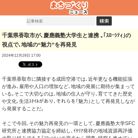
千葉県香取市が､慶應義塾大学生と連携 ｡｢ｽﾛｰｼﾃｨ｣の
視点で､地域の“魅力”を再発見
2024年12月29日 17:00
千葉県香取市に隣接する成田空港では､近年更なる機能拡張
が進み､雇用や人口の増加など､地域の発展に期待が集まって
いる｡そこで大切なのは､地域の住人が守り､育ててきた歴史
や文化､生活ｽﾀｲﾙがあり､それらを｢魅力｣として再発見しなが
ら発展することだ｡
そこで今回､その魅力再発見の一環として､慶應義塾大学SFC
研究所と連携協力協定を締結し､ｲﾀﾘｱ発祥の地域資源再評価