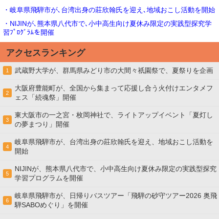
・岐阜県飛騨市が､台湾出身の莊欣翰氏を迎え､地域おこし活動を開始
・NIJINが､熊本県八代市で､小中高生向け夏休み限定の実践型探究学
習ﾌﾟﾛｸﾞﾗﾑを開催
アクセスランキング
武蔵野大学が、群馬県みどり市の大間々祇園祭で、夏祭りを企画
1
大阪府豊能町が、全国から集まって応援し合う火付けエンタメフ
2
ェス「続魂祭」開催
東大阪市の一之宮・枚岡神社で、ライトアップイベント「夏灯し
3
の夢まつり」開催
岐阜県飛騨市が、台湾出身の莊欣翰氏を迎え、地域おこし活動を
4
開始
NIJINが、熊本県八代市で、小中高生向け夏休み限定の実践型探究
5
学習プログラムを開催
岐阜県飛騨市が、日帰りバスツアー「飛騨の砂守ツアー2026 奥飛
6
騨SABOめぐり」を開催