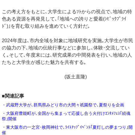
この考え方をもとに､大学生によるｿﾄからの視点で､地域の特
色ある資源を再発見して､｢地域への誇りと愛着(ｼﾋﾞｯｸﾌﾟﾗｲ
ﾄﾞ)｣を育む取り組みを進めていく方針だ｡
2024年度は､市内全域を対象に地域研究を実施｡大学生が市民
の協力の下､地域の伝統行事などに参加し､体験･交流してい
く｡そして､年度末には､研究成果の中間発表を行い､地域の人
たちと大学生が感じた魅力を共有する｡
(坂土直隆)
■関連記事
・武蔵野大学が､群馬県みどり市の大間々祇園祭で､夏祭りを企画
・大阪府豊能町が､全国から集まって応援し合う火付けｴﾝﾀﾒﾌｪｽ｢続魂
祭｣開催
・東大阪市の一之宮･枚岡神社で､ﾗｲﾄｱｯﾌﾟｲﾍﾞﾝﾄ｢夏灯しの夢まつり｣開
催