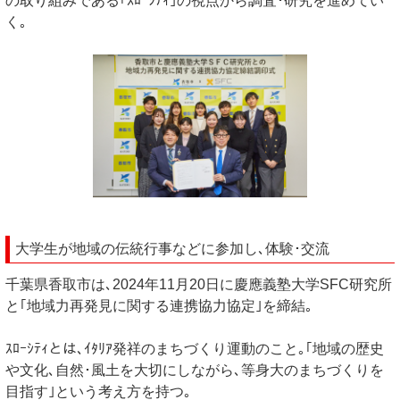
の取り組みである｢ｽﾛｰｼﾃｨ｣の視点から調査･研究を進めてい
く｡
大学生が地域の伝統行事などに参加し､体験･交流
千葉県香取市は､2024年11月20日に慶應義塾大学SFC研究所
と｢地域力再発見に関する連携協力協定｣を締結｡
ｽﾛｰｼﾃｨとは､ｲﾀﾘｱ発祥のまちづくり運動のこと｡｢地域の歴史
や文化､自然･風土を大切にしながら､等身大のまちづくりを
目指す｣という考え方を持つ｡