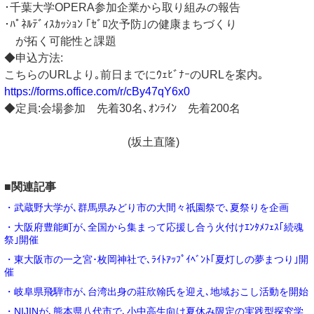
･千葉大学OPERA参加企業から取り組みの報告
･ﾊﾟﾈﾙﾃﾞｨｽｶｯｼｮﾝ ｢ｾﾞﾛ次予防｣の健康まちづくり
が拓く可能性と課題
◆申込方法:
こちらのURLより｡前日までにｳｪﾋﾞﾅｰのURLを案内｡
https://forms.office.com/r/cBy47qY6x0
◆定員:会場参加 先着30名､ｵﾝﾗｲﾝ 先着200名
(坂土直隆)
■関連記事
・武蔵野大学が､群馬県みどり市の大間々祇園祭で､夏祭りを企画
・大阪府豊能町が､全国から集まって応援し合う火付けｴﾝﾀﾒﾌｪｽ｢続魂
祭｣開催
・東大阪市の一之宮･枚岡神社で､ﾗｲﾄｱｯﾌﾟｲﾍﾞﾝﾄ｢夏灯しの夢まつり｣開
催
・岐阜県飛騨市が､台湾出身の莊欣翰氏を迎え､地域おこし活動を開始
・NIJINが､熊本県八代市で､小中高生向け夏休み限定の実践型探究学