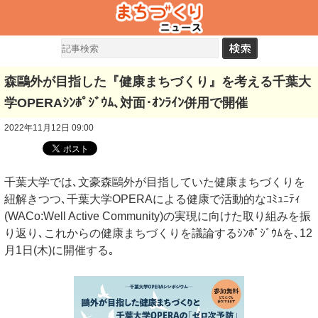
森鷗外が目指した『健康まちづくり』を考える千葉大
学OPERAｼﾝﾎﾟｼﾞｳﾑ､対面･ｵﾝﾗｲﾝ併用で開催
2022年11月12日 09:00
千葉大学では､文豪森鷗外が目指していた健康まちづくりを
紐解きつつ､千葉大学OPERAによる健康で活動的なｺﾐｭﾆﾃｨ
(WACo:Well Active Community)の実現に向けた取り組みを振
り返り､これからの健康まちづくりを議論するｼﾝﾎﾟｼﾞｳﾑを､12
月1日(木)に開催する｡