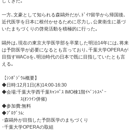
してきた｡
一方､文豪として知られる森鷗外だが､ﾄﾞｲﾂ留学から帰国後､
近代医学を日本に根付かせるために尽力し､公衆衛生に基づ
いたまちづくりの啓発活動を積極的に行った｡
鷗外は､現在の東京大学医学部を卒業した明治14年には､将来
は予防医学が必要になるとも言っており､千葉大学OPERAが
目指すWACoを､明治時代の日本で既に目指していたとも言
える｡
【ｼﾝﾎﾟｼﾞｳﾑ概要】
◆日時:12月1日(木)14:00-16:30
◆会場:千葉大学西千葉ｷｬﾝﾊﾟｽ IMO棟1階ｲﾍﾞﾝﾄｽﾍﾟｰ
ｽ(ｵﾝﾗｲﾝ併催)
◆参加費:無料
◆ﾌﾟﾛｸﾞﾗﾑ:
･森鷗外が目指した予防医学のまちづくり
･千葉大学OPERAの取組