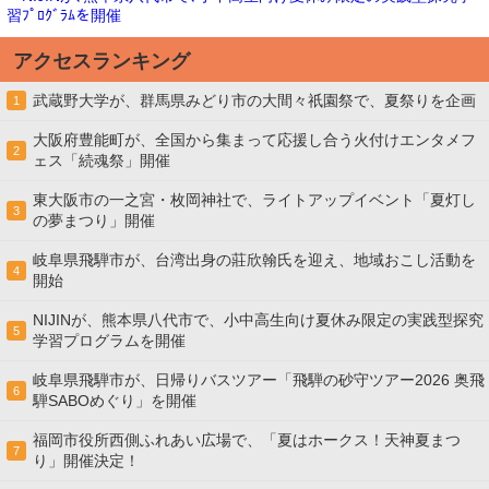
習ﾌﾟﾛｸﾞﾗﾑを開催
アクセスランキング
武蔵野大学が、群馬県みどり市の大間々祇園祭で、夏祭りを企画
1
大阪府豊能町が、全国から集まって応援し合う火付けエンタメフ
2
ェス「続魂祭」開催
東大阪市の一之宮・枚岡神社で、ライトアップイベント「夏灯し
3
の夢まつり」開催
岐阜県飛騨市が、台湾出身の莊欣翰氏を迎え、地域おこし活動を
4
開始
NIJINが、熊本県八代市で、小中高生向け夏休み限定の実践型探究
5
学習プログラムを開催
岐阜県飛騨市が、日帰りバスツアー「飛騨の砂守ツアー2026 奥飛
6
騨SABOめぐり」を開催
福岡市役所西側ふれあい広場で、「夏はホークス！天神夏まつ
7
り」開催決定！