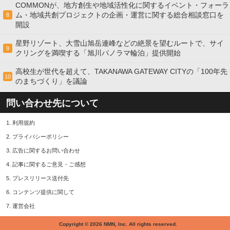
COMMONが、地方創生や地域活性化に関するイベント・フォーラ
ム・地域共創プロジェクトの企画・運営に関する総合相談窓口を
8
開設
星野リゾート、大雪山旭岳連峰などの絶景を望むルートで、サイ
9
クリングを満喫する「旭川パノラマ輪泊」提供開始
高校⽣が世代を超えて、TAKANAWA GATEWAY CITYの「100年先
10
のまちづくり」を議論
問い合わせ先について
1.
利用規約
2.
プライバシーポリシー
3.
広告に関するお問い合わせ
4.
記事に関するご意見・ご感想
5.
プレスリリース送付先
6.
コンテンツ提供に関して
7.
運営会社
Copyright © 2026 NMN, Inc. All rights reserved.