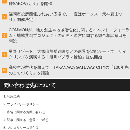
6
騨SABOめぐり」を開催
福岡市役所西側ふれあい広場で、「夏はホークス！天神夏まつ
7
り」開催決定！
COMMONが、地方創生や地域活性化に関するイベント・フォーラ
ム・地域共創プロジェクトの企画・運営に関する総合相談窓口を
8
開設
星野リゾート、大雪山旭岳連峰などの絶景を望むルートで、サイ
9
クリングを満喫する「旭川パノラマ輪泊」提供開始
高校⽣が世代を超えて、TAKANAWA GATEWAY CITYの「100年先
10
のまちづくり」を議論
問い合わせ先について
1.
利用規約
2.
プライバシーポリシー
3.
広告に関するお問い合わせ
4.
記事に関するご意見・ご感想
5.
プレスリリース送付先