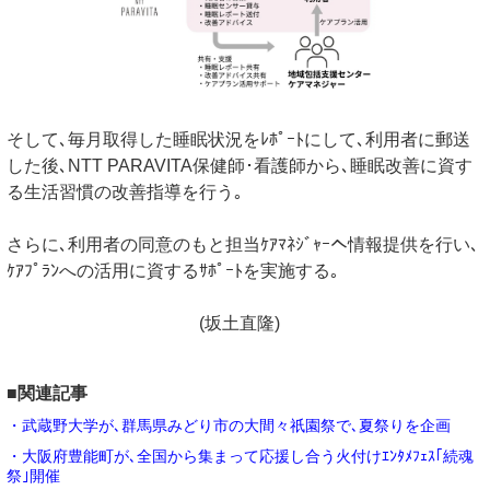
そして､毎月取得した睡眠状況をﾚﾎﾟｰﾄにして､利用者に郵送
した後､NTT PARAVITA保健師･看護師から､睡眠改善に資す
る生活習慣の改善指導を行う｡
さらに､利用者の同意のもと担当ｹｱﾏﾈｼﾞｬｰへ情報提供を行い､
ｹｱﾌﾟﾗﾝへの活用に資するｻﾎﾟｰﾄを実施する｡
(坂土直隆)
■関連記事
・武蔵野大学が､群馬県みどり市の大間々祇園祭で､夏祭りを企画
・大阪府豊能町が､全国から集まって応援し合う火付けｴﾝﾀﾒﾌｪｽ｢続魂
祭｣開催