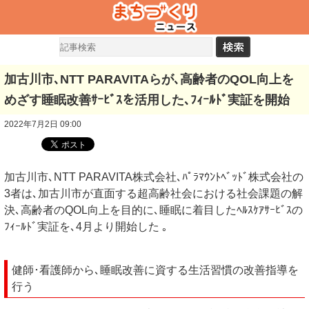
加古川市､NTT PARAVITAらが､高齢者のQOL向上を
めざす睡眠改善ｻｰﾋﾞｽを活用した､ﾌｨｰﾙﾄﾞ実証を開始
2022年7月2日 09:00
加古川市､NTT PARAVITA株式会社､ﾊﾟﾗﾏｳﾝﾄﾍﾞｯﾄﾞ株式会社の
3者は､加古川市が直面する超高齢社会における社会課題の解
決､高齢者のQOL向上を目的に､睡眠に着目したﾍﾙｽｹｱｻｰﾋﾞｽの
ﾌｨｰﾙﾄﾞ実証を､4月より開始した ｡
健師･看護師から､睡眠改善に資する生活習慣の改善指導を
行う