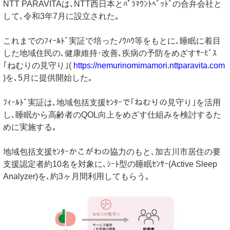
NTT PARAVITAは､NTT西日本とﾊﾟﾗﾏｳﾝﾄﾍﾞｯﾄﾞの合弁会社と
して､令和3年7月に設立された｡
これまでのﾌｨｰﾙﾄﾞ実証で培ったﾉｳﾊｳ等をもとに､睡眠に着目
した地域住民の､健康維持･改善､疾病の予防をめざすｻｰﾋﾞｽ
｢ねむりの見守り｣(
https://nemurinomimamori.nttparavita.com
)を､5月に提供開始した｡
ﾌｨｰﾙﾄﾞ実証は､地域包括支援ｾﾝﾀｰで｢ねむりの見守り｣を活用
し､睡眠から高齢者のQOL向上をめざす仕組みを検討するた
めに実施する｡
地域包括支援ｾﾝﾀｰかこがわの協力のもと､加古川市居住の要
支援認定者約10名を対象に､ｼｰﾄ型の睡眠ｾﾝｻｰ(Active Sleep
Analyzer)を､約3ヶ月間利用してもらう｡