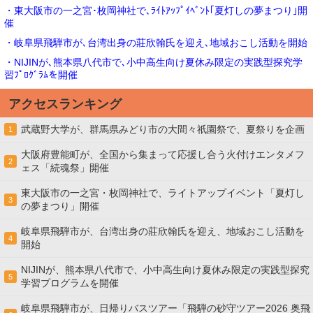
・東大阪市の一之宮･枚岡神社で､ﾗｲﾄｱｯﾌﾟｲﾍﾞﾝﾄ｢夏灯しの夢まつり｣開
催
・岐阜県飛騨市が､台湾出身の莊欣翰氏を迎え､地域おこし活動を開始
・NIJINが､熊本県八代市で､小中高生向け夏休み限定の実践型探究学
習ﾌﾟﾛｸﾞﾗﾑを開催
アクセスランキング
武蔵野大学が、群馬県みどり市の大間々祇園祭で、夏祭りを企画
1
大阪府豊能町が、全国から集まって応援し合う火付けエンタメフ
2
ェス「続魂祭」開催
東大阪市の一之宮・枚岡神社で、ライトアップイベント「夏灯し
3
の夢まつり」開催
岐阜県飛騨市が、台湾出身の莊欣翰氏を迎え、地域おこし活動を
4
開始
NIJINが、熊本県八代市で、小中高生向け夏休み限定の実践型探究
5
学習プログラムを開催
岐阜県飛騨市が、日帰りバスツアー「飛騨の砂守ツアー2026 奥飛