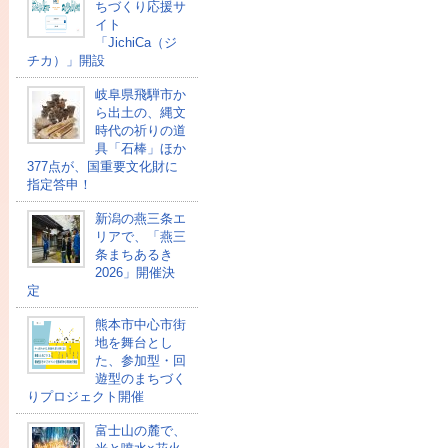
ちづくり応援サ
イト
「JichiCa（ジ
チカ）」開設
岐阜県飛騨市か
ら出土の、縄文
時代の祈りの道
具「石棒」ほか
377点が、国重要文化財に
指定答申！
新潟の燕三条エ
リアで、「燕三
条まちあるき
2026」開催決
定
熊本市中心市街
地を舞台とし
た、参加型・回
遊型のまちづく
りプロジェクト開催
富士山の麓で、