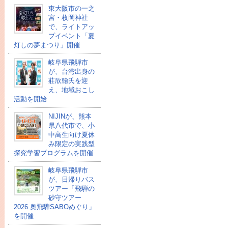
東大阪市の一之
宮・枚岡神社
で、ライトアッ
プイベント「夏
灯しの夢まつり」開催
岐阜県飛騨市
が、台湾出身の
莊欣翰氏を迎
え、地域おこし
活動を開始
NIJINが、熊本
県八代市で、小
中高生向け夏休
み限定の実践型
探究学習プログラムを開催
岐阜県飛騨市
が、日帰りバス
ツアー「飛騨の
砂守ツアー
2026 奥飛騨SABOめぐり」
を開催