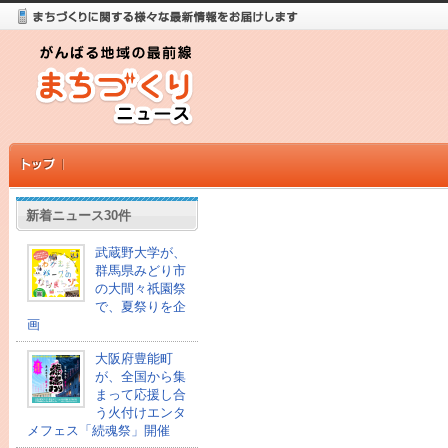
新着ニュース30件
武蔵野大学が、
群馬県みどり市
の大間々祇園祭
で、夏祭りを企
画
大阪府豊能町
が、全国から集
まって応援し合
う火付けエンタ
メフェス「続魂祭」開催