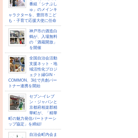
番組「シナぷし
ゅ」のメインキ
ャラクターを、豊田市こど
も・子育て応援大使に任命
神戸市の酒造白
鶴が、入場無料
の「酒蔵開放」
を開催
全国自治会活動
支援ネット・地
域活性化プロジ
ェクト縁GIN・
COMMON、3社で共創パー
トナー連携を開始
セブン‐イレブ
ン・ジャパンと
京都府相楽郡精
華町が、「精華
町の魅力発信パートナーシ
ップ協定」を締結!
自治会町内会ま