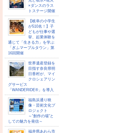
光と噴水×花火
×ダンスのラス
トステージ開催
【岐阜の小学生
が510名！】子
どもが仕事や選
挙、起業体験を
通じて「生きる力」を学ぶ
「ぎふマーブルタウン」第
16回開催
世界遺産登録を
目指す奈良県明
日香村が、マイ
クロシェアリン
グサービス
「WANDERIDE®」を導入
福島浜通り映
像・芸術文化プ
ロジェクト
～”創作の場”と
しての魅力を発信～
福井県あわら市