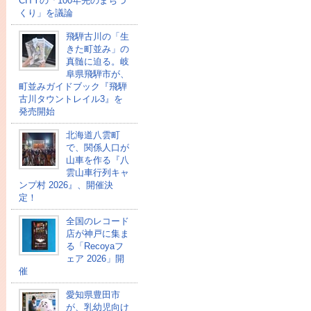
CITYの「100年先のまちづ
くり」を議論
飛騨古川の「生
きた町並み」の
真髄に迫る。岐
阜県飛騨市が、
町並みガイドブック『飛騨
古川タウントレイル3』を
発売開始
北海道八雲町
で、関係人口が
山車を作る『八
雲山車行列キャ
ンプ村 2026』、開催決
定！
全国のレコード
店が神戸に集ま
る「Recoyaフ
ェア 2026」開
催
愛知県豊田市
が、乳幼児向け