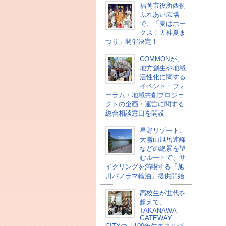
福岡市役所西側
ふれあい広場
で、「夏はホー
クス！天神夏ま
つり」開催決定！
COMMONが、
地方創生や地域
活性化に関する
イベント・フォ
ーラム・地域共創プロジェ
クトの企画・運営に関する
総合相談窓口を開設
星野リゾート、
大雪山旭岳連峰
などの絶景を望
むルートで、サ
イクリングを満喫する「旭
川パノラマ輪泊」提供開始
高校⽣が世代を
超えて、
TAKANAWA
GATEWAY