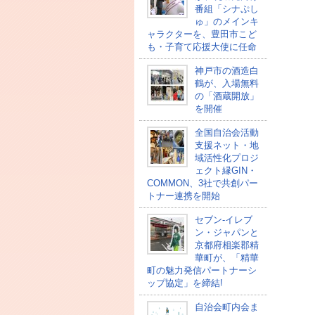
番組「シナぷし
ゅ」のメインキ
ャラクターを、豊田市こど
も・子育て応援大使に任命
神戸市の酒造白
鶴が、入場無料
の「酒蔵開放」
を開催
全国自治会活動
支援ネット・地
域活性化プロジ
ェクト縁GIN・
COMMON、3社で共創パー
トナー連携を開始
セブン‐イレブ
ン・ジャパンと
京都府相楽郡精
華町が、「精華
町の魅力発信パートナーシ
ップ協定」を締結!
自治会町内会ま