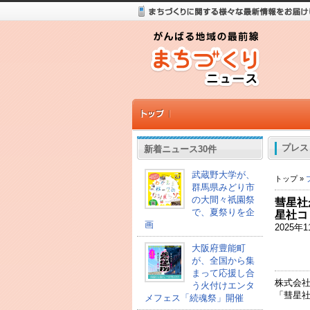
プレス
新着ニュース30件
武蔵野大学が、
トップ »
群馬県みどり市
の大間々祇園祭
彗星社
で、夏祭りを企
星社コ
画
2025
大阪府豊能町
が、全国から集
まって応援し合
株式会
う火付けエンタ
「彗星社
メフェス「続魂祭」開催