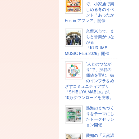
で、小家族で楽
しめる冬のイベ
ント「あったか
Fes in アフレア」開催
久留米市で、ま
ちと音楽がつな
がる
「KURUME
MUSIC FES.2026」開催
“人とのつなが
り”で、渋谷の
価値を育む、街
のインフラをめ
ざすコミュニティアプリ
「SHIBUYA MABLs」が、
10万ダウンロードを突破。
熱海のまちづく
りをテーマにし
たトークセッシ
ョン開催
愛知の「天然温