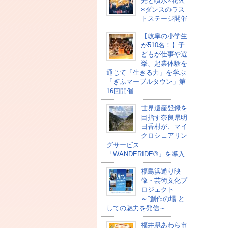
光と噴水×花火
×ダンスのラス
トステージ開催
【岐阜の小学生
が510名！】子
どもが仕事や選
挙、起業体験を
通じて「生きる力」を学ぶ
「ぎふマーブルタウン」第
16回開催
世界遺産登録を
目指す奈良県明
日香村が、マイ
クロシェアリン
グサービス
「WANDERIDE®」を導入
福島浜通り映
像・芸術文化プ
ロジェクト
～”創作の場”と
しての魅力を発信～
福井県あわら市