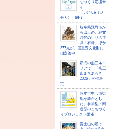
ちづくり応援サ
イト
「JichiCa（ジ
チカ）」開設
岐阜県飛騨市か
ら出土の、縄文
時代の祈りの道
具「石棒」ほか
377点が、国重要文化財に
指定答申！
新潟の燕三条エ
リアで、「燕三
条まちあるき
2026」開催決
定
熊本市中心市街
地を舞台とし
た、参加型・回
遊型のまちづく
りプロジェクト開催
富士山の麓で、