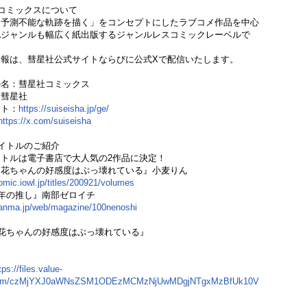
コミックスについて
は予測不能な軌跡を描く」をコンセプトにしたラブコメ作品を中心
他ジャンルも幅広く紙出版するジャンルレスコミックレーベルで
報は、彗星社公式サイトならびに公式Xで配信いたします。
ル名：彗星社コミックス
：彗星社
イト：
https://suiseisha.jp/ge/
https://x.com/suiseisha
イトルのご紹介
トルは電子書店で大人気の2作品に決定！
莉花ちゃんの好感度はぶっ壊れている』小麦りん
comic.iowl.jp/titles/200921/volumes
0年の推し』南部ゼロイチ
ganma.jp/web/magazine/100nenoshi
花ちゃんの好感度はぶっ壊れている』
tps://files.value-
com/czMjYXJ0aWNsZSM1ODEzMCMzNjUwMDgjNTgxMzBfUk10VFBCeWdoSC