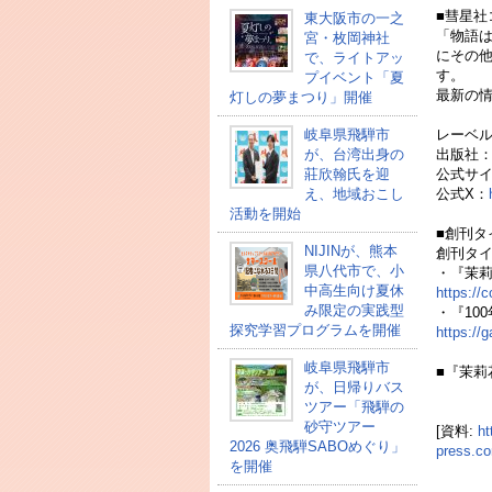
■彗星社
東大阪市の一之
「物語
宮・枚岡神社
にその
で、ライトアッ
す。
プイベント「夏
最新の情
灯しの夢まつり」開催
岐阜県飛騨市
レーベ
が、台湾出身の
出版社
莊欣翰氏を迎
公式サ
え、地域おこし
公式X：
活動を開始
■創刊タ
NIJINが、熊本
創刊タイ
県八代市で、小
・『茉
中高生向け夏休
https://
み限定の実践型
・『10
探究学習プログラムを開催
https://
岐阜県飛騨市
■『茉莉
が、日帰りバス
ツアー「飛騨の
砂守ツアー
[資料:
ht
2026 奥飛騨SABOめぐり」
press.
を開催