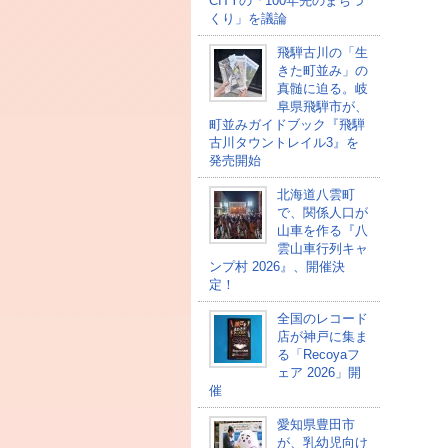
CITYの「100年先のまちづ
くり」を議論
飛騨古川の「生
きた町並み」の
真髄に迫る。岐
阜県飛騨市が、
町並みガイドブック『飛騨
古川タウントレイル3』を
発売開始
北海道八雲町
で、関係人口が
山車を作る『八
雲山車行列キャ
ンプ村 2026』、開催決
定！
全国のレコード
店が神戸に集ま
る「Recoyaフ
ェア 2026」開
催
愛知県豊田市
が、乳幼児向け