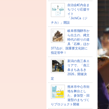
自治会町内会ま
ちづくり応援サ
イト
「JichiCa（ジ
チカ）」開設
岐阜県飛騨市か
ら出土の、縄文
時代の祈りの道
具「石棒」ほか
377点が、国重要文化財に
指定答申！
新潟の燕三条エ
リアで、「燕三
条まちあるき
2026」開催決
定
熊本市中心市街
地を舞台とし
た、参加型・回
遊型のまちづく
りプロジェクト開催