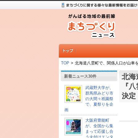
TOP
>
北海道八雲町で、関係人口が山車を
北海
新着ニュース30件
『八
武蔵野大学が、
群馬県みどり市
決定
の大間々祇園祭
で、夏祭りを企
画
大阪府豊能町
が、全国から集
まって応援し合
う火付けエンタ