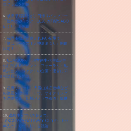
ログラムを開催
6.
岐阜県飛騨市が、日帰りバスツアー
「飛騨の砂守ツアー2026 奥飛騨SABO
めぐり」を開催
7.
福岡市役所西側ふれあい広場で、
「夏はホークス！天神夏まつり」開催
決定！
8.
COMMONが、地方創生や地域活性
化に関するイベント・フォーラム・地
域共創プロジェクトの企画・運営に関
合相談窓口を開設
9.
星野リゾート、大雪山旭岳連峰など
の絶景を望むルートで、サイクリング
を満喫する「旭川パノラマ輪泊」提供
10.
高校⽣が世代を超えて、
TAKANAWA GATEWAY CITYの「100
年先のまちづくり」を議論