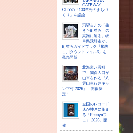
TAKANAWA
GATEWAY
CITYの「100年先のまちづ
くり」を議論
飛騨古川の「生
きた町並み」の
真髄に迫る。岐
阜県飛騨市が、
町並みガイドブック『飛騨
古川タウントレイル3』を
発売開始
北海道八雲町
で、関係人口が
山車を作る『八
雲山車行列キャ
ンプ村 2026』、開催決
定！
全国のレコード
店が神戸に集ま
る「Recoyaフ
ェア 2026」開
催