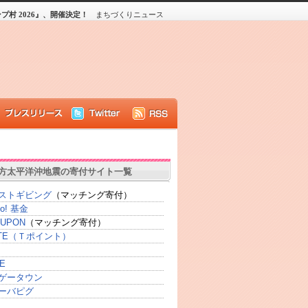
村 2026』、開催決定！
まちづくりニュース
方太平洋沖地震の寄付サイト一覧
ストギビング
（マッチング寄付）
oo! 基金
UPON
（マッチング寄付）
SITE（Ｔポイント）
E
ゲータウン
ーバピグ