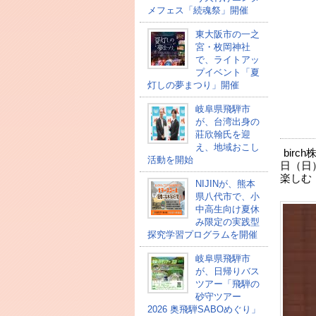
メフェス「続魂祭」開催
東大阪市の一之
宮・枚岡神社
で、ライトアッ
プイベント「夏
灯しの夢まつり」開催
岐阜県飛騨市
が、台湾出身の
莊欣翰氏を迎
え、地域おこし
bir
活動を開始
日（日
楽しむ
NIJINが、熊本
県八代市で、小
中高生向け夏休
み限定の実践型
探究学習プログラムを開催
岐阜県飛騨市
が、日帰りバス
ツアー「飛騨の
砂守ツアー
2026 奥飛騨SABOめぐり」