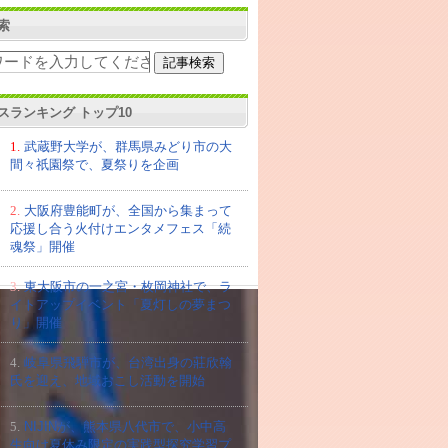
索
スランキング トップ10
1.
武蔵野大学が、群馬県みどり市の大
間々祇園祭で、夏祭りを企画
2.
大阪府豊能町が、全国から集まって
応援し合う火付けエンタメフェス「続
魂祭」開催
3.
東大阪市の一之宮・枚岡神社で、ラ
イトアップイベント「夏灯しの夢まつ
り」開催
4.
岐阜県飛騨市が、台湾出身の莊欣翰
氏を迎え、地域おこし活動を開始
5.
NIJINが、熊本県八代市で、小中高
生向け夏休み限定の実践型探究学習プ