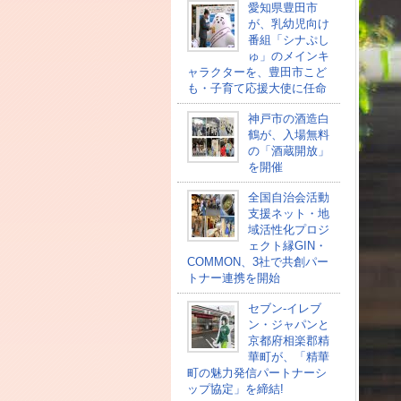
愛知県豊田市
が、乳幼児向け
番組「シナぷし
ゅ」のメインキ
ャラクターを、豊田市こど
も・子育て応援大使に任命
神戸市の酒造白
鶴が、入場無料
の「酒蔵開放」
を開催
全国自治会活動
支援ネット・地
域活性化プロジ
ェクト縁GIN・
COMMON、3社で共創パー
トナー連携を開始
セブン‐イレブ
ン・ジャパンと
京都府相楽郡精
華町が、「精華
町の魅力発信パートナーシ
ップ協定」を締結!