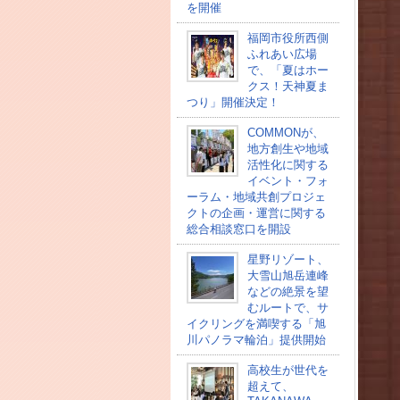
を開催
福岡市役所西側
ふれあい広場
で、「夏はホー
クス！天神夏ま
つり」開催決定！
COMMONが、
地方創生や地域
活性化に関する
イベント・フォ
ーラム・地域共創プロジェ
クトの企画・運営に関する
総合相談窓口を開設
星野リゾート、
大雪山旭岳連峰
などの絶景を望
むルートで、サ
イクリングを満喫する「旭
川パノラマ輪泊」提供開始
高校⽣が世代を
超えて、