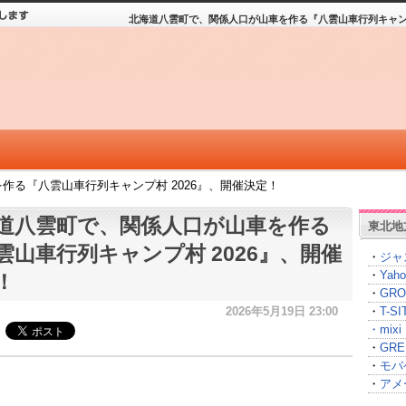
北海道八雲町で、関係人口が山車を作る『八雲山車行列キャンプ
作る『八雲山車行列キャンプ村 2026』、開催決定！
道八雲町で、関係人口が山車を作る
東北地
雲山車行列キャンプ村 2026』、開催
・
ジャ
・
Yah
！
・
GRO
2026年5月19日 23:00
・
T-
・
mixi
・
GRE
・
モバ
・
アメ