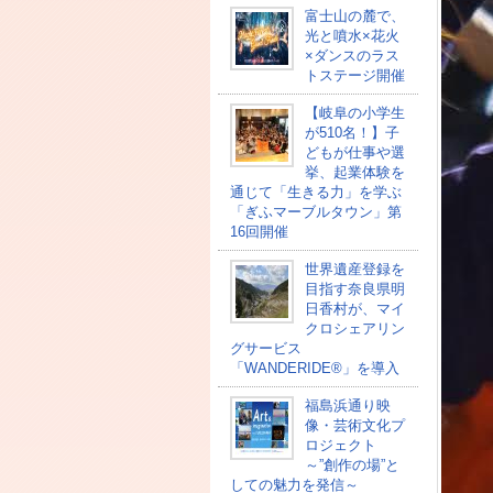
富士山の麓で、
光と噴水×花火
×ダンスのラス
トステージ開催
【岐阜の小学生
が510名！】子
どもが仕事や選
挙、起業体験を
通じて「生きる力」を学ぶ
「ぎふマーブルタウン」第
16回開催
世界遺産登録を
目指す奈良県明
日香村が、マイ
クロシェアリン
グサービス
「WANDERIDE®」を導入
福島浜通り映
像・芸術文化プ
ロジェクト
～”創作の場”と
しての魅力を発信～