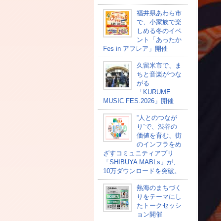
福井県あわら市
で、小家族で楽
しめる冬のイベ
ント「あったか
Fes in アフレア」開催
久留米市で、ま
ちと音楽がつな
がる
「KURUME
MUSIC FES.2026」開催
“人とのつなが
り”で、渋谷の
価値を育む、街
のインフラをめ
ざすコミュニティアプリ
「SHIBUYA MABLs」が、
10万ダウンロードを突破。
熱海のまちづく
りをテーマにし
たトークセッシ
ョン開催