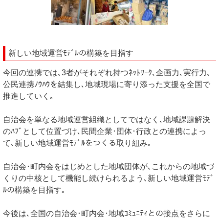
新しい地域運営ﾓﾃﾞﾙの構築を目指す
今回の連携では､3者がそれぞれ持つﾈｯﾄﾜｰｸ､企画力､実行力､
公民連携ﾉｳﾊｳを結集し､地域現場に寄り添った支援を全国で
推進していく｡
自治会を単なる地域運営組織としてではなく､地域課題解決
のﾊﾌﾞとして位置づけ､民間企業･団体･行政との連携によっ
て､新しい地域運営ﾓﾃﾞﾙをつくる取り組み｡
自治会･町内会をはじめとした地域団体が､これからの地域づ
くりの中核として機能し続けられるよう､新しい地域運営ﾓﾃﾞ
ﾙの構築を目指す｡
今後は､全国の自治会･町内会･地域ｺﾐｭﾆﾃｨとの接点をさらに