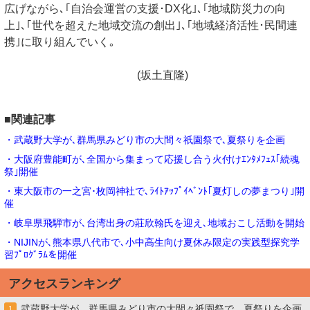
広げながら､｢自治会運営の支援･DX化｣､｢地域防災力の向
上｣､｢世代を超えた地域交流の創出｣､｢地域経済活性･民間連
携｣に取り組んでいく｡
(坂土直隆)
■関連記事
・武蔵野大学が､群馬県みどり市の大間々祇園祭で､夏祭りを企画
・大阪府豊能町が､全国から集まって応援し合う火付けｴﾝﾀﾒﾌｪｽ｢続魂
祭｣開催
・東大阪市の一之宮･枚岡神社で､ﾗｲﾄｱｯﾌﾟｲﾍﾞﾝﾄ｢夏灯しの夢まつり｣開
催
・岐阜県飛騨市が､台湾出身の莊欣翰氏を迎え､地域おこし活動を開始
・NIJINが､熊本県八代市で､小中高生向け夏休み限定の実践型探究学
習ﾌﾟﾛｸﾞﾗﾑを開催
アクセスランキング
武蔵野大学が、群馬県みどり市の大間々祇園祭で、夏祭りを企画
1