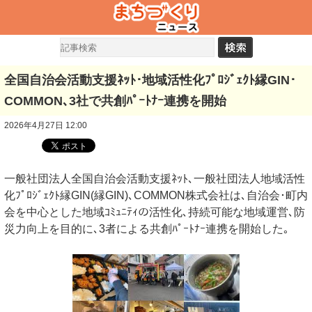
全国自治会活動支援ﾈｯﾄ･地域活性化ﾌﾟﾛｼﾞｪｸﾄ縁GIN･
COMMON､3社で共創ﾊﾟｰﾄﾅｰ連携を開始
2026年4月27日 12:00
一般社団法人全国自治会活動支援ﾈｯﾄ､一般社団法人地域活性
化ﾌﾟﾛｼﾞｪｸﾄ縁GIN(縁GIN)､COMMON株式会社は､自治会･町内
会を中心とした地域ｺﾐｭﾆﾃｨの活性化､持続可能な地域運営､防
災力向上を目的に､3者による共創ﾊﾟｰﾄﾅｰ連携を開始した｡