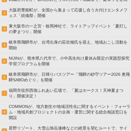
大阪府豊能町が、全国から集まって応援し合う火付けエンタメフ
2
ェス「続魂祭」開催
東大阪市の一之宮・枚岡神社で、ライトアップイベント「夏灯し
3
の夢まつり」開催
岐阜県飛騨市が、台湾出身の莊欣翰氏を迎え、地域おこし活動を
4
開始
NIJINが、熊本県八代市で、小中高生向け夏休み限定の実践型探究
5
学習プログラムを開催
岐阜県飛騨市が、日帰りバスツアー「飛騨の砂守ツアー2026 奥飛
6
騨SABOめぐり」を開催
福岡市役所西側ふれあい広場で、「夏はホークス！天神夏まつ
7
り」開催決定！
COMMONが、地方創生や地域活性化に関するイベント・フォーラ
ム・地域共創プロジェクトの企画・運営に関する総合相談窓口を
8
開設
星野リゾート、大雪山旭岳連峰などの絶景を望むルートで、サイ