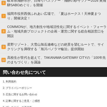
岐阜県飛騨市が、日帰りバスツアー「飛騨の砂守ツアー2026 奥飛
6
騨SABOめぐり」を開催
福岡市役所西側ふれあい広場で、「夏はホークス！天神夏まつ
7
り」開催決定！
COMMONが、地方創生や地域活性化に関するイベント・フォーラ
ム・地域共創プロジェクトの企画・運営に関する総合相談窓口を
8
開設
星野リゾート、大雪山旭岳連峰などの絶景を望むルートで、サイ
9
クリングを満喫する「旭川パノラマ輪泊」提供開始
高校⽣が世代を超えて、TAKANAWA GATEWAY CITYの「100年先
10
のまちづくり」を議論
問い合わせ先について
1.
利用規約
2.
プライバシーポリシー
3.
広告に関するお問い合わせ
4.
記事に関するご意見・ご感想