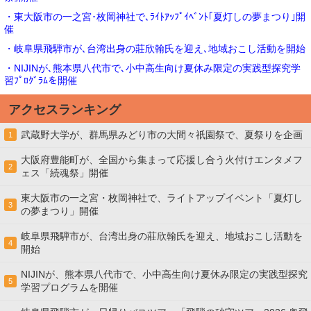
・東大阪市の一之宮･枚岡神社で､ﾗｲﾄｱｯﾌﾟｲﾍﾞﾝﾄ｢夏灯しの夢まつり｣開
催
・岐阜県飛騨市が､台湾出身の莊欣翰氏を迎え､地域おこし活動を開始
・NIJINが､熊本県八代市で､小中高生向け夏休み限定の実践型探究学
習ﾌﾟﾛｸﾞﾗﾑを開催
アクセスランキング
武蔵野大学が、群馬県みどり市の大間々祇園祭で、夏祭りを企画
1
大阪府豊能町が、全国から集まって応援し合う火付けエンタメフ
2
ェス「続魂祭」開催
東大阪市の一之宮・枚岡神社で、ライトアップイベント「夏灯し
3
の夢まつり」開催
岐阜県飛騨市が、台湾出身の莊欣翰氏を迎え、地域おこし活動を
4
開始
NIJINが、熊本県八代市で、小中高生向け夏休み限定の実践型探究
5
学習プログラムを開催