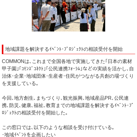
地域課題を解決するｲﾍﾞﾝﾄ･ﾌﾟﾛｼﾞｪｸﾄの相談受付を開始
COMMONは､これまで全国各地で実施してきた｢日本の素材
甲子園｣｢ｺﾓﾝｽﾞｺﾈｸﾄ｣｢公民連携ﾌｫｰﾗﾑ｣などの実績を活かし､自
治体･企業･地域団体･生産者･住民がつながる共創の場づくり
を支援している｡
今回､地方創生､まちづくり､観光振興､地域産品PR､公民連
携､防災､健康､福祉､教育までの地域課題を解決するｲﾍﾞﾝﾄ･ﾌﾟ
ﾛｼﾞｪｸﾄの相談受付を開始した｡
この窓口では､以下のような相談を受け付けている｡
･地域ｲﾍﾞﾝﾄを企画したい