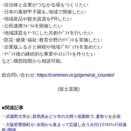
･自治体と企業がつながる場をつくりたい
･日本の素材甲子園を､地域で開催したい
･地域産品や観光資源をPRしたい
･公民連携ﾌｫｰﾗﾑを開催したい
･地域課題をﾃｰﾏにした共創ｲﾍﾞﾝﾄを行いたい
･防災･健康･福祉･教育分野のｲﾍﾞﾝﾄを実施したい
･企業版ふるさと納税や地域ﾌﾟﾛｼﾞｪｸﾄを進めたい
･ｲﾍﾞﾝﾄ後の継続的な事業やｺﾐｭﾆﾃｨを作りたい
など､構想段階から相談可能｡
総合問い合わせ:
https://common.or.jp/general_counter/
(坂土直隆)
■関連記事
・武蔵野大学が､群馬県みどり市の大間々祇園祭で､夏祭りを企画
・大阪府豊能町が､全国から集まって応援し合う火付けｴﾝﾀﾒﾌｪｽ｢続魂
祭｣開催