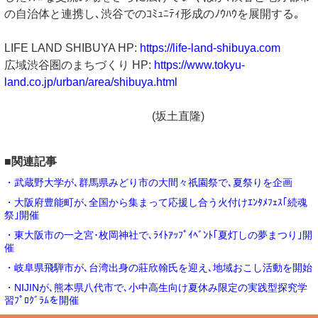
の自治体と連携し､渋谷でのｺﾐｭﾆﾃｨ形成のﾉｳﾊｳを展開する｡
LIFE LAND SHIBUYA HP:
https://life-land-shibuya.com
広域渋⾕圏のまちづくり HP:
https://www.tokyu-
land.co.jp/urban/area/shibuya.html
(坂土直隆)
■関連記事
・武蔵野大学が､群馬県みどり市の大間々祇園祭で､夏祭りを企画
・大阪府豊能町が､全国から集まって応援し合う火付けｴﾝﾀﾒﾌｪｽ｢続魂
祭｣開催
・東大阪市の一之宮･枚岡神社で､ﾗｲﾄｱｯﾌﾟｲﾍﾞﾝﾄ｢夏灯しの夢まつり｣開
催
・岐阜県飛騨市が､台湾出身の莊欣翰氏を迎え､地域おこし活動を開始
・NIJINが､熊本県八代市で､小中高生向け夏休み限定の実践型探究学
習ﾌﾟﾛｸﾞﾗﾑを開催