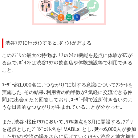
渋谷ｴﾘｱにﾁｪｯｸｲﾝすると､ﾎﾟｲﾝﾄが貯まる
このｱﾌﾟﾘの最大の特徴は､｢ﾁｪｯｸｲﾝ｣機能を起点に体験が広が
る点で､ﾎﾟｲﾝﾄは渋谷ｴﾘｱの飲食店や体験施設等で利用できる
こと｡
ﾕｰｻﾞｰ約1,000名に､“つながり”に対する意識についてｱﾝｹｰﾄを
実施した｡その結果､利用者の約半数が｢気軽に交流できる仲
間｣に出会えたと回答しており､ﾕｰｻﾞｰ間で近所付き合いのよ
うな日常的なつながりが生まれていることが分かった｡
また､渋谷･桜丘ｴﾘｱにおいて､ﾘｱﾙ拠点を3月に開設する｡ｱﾌﾟﾘ
を起点としたﾌﾟﾛｼﾞｪｸﾄ名を｢MABLs｣とし､延べ6,000人が参加
したﾘｱﾙな交流の場をさらに広げていくほか､渋谷と地方都市