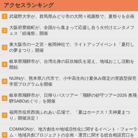
アクセスランキング
武蔵野大学が、群馬県みどり市の大間々祇園祭で、夏祭りを企画
1
大阪府豊能町が、全国から集まって応援し合う火付けエンタメフ
2
ェス「続魂祭」開催
東大阪市の一之宮・枚岡神社で、ライトアップイベント「夏灯し
3
の夢まつり」開催
岐阜県飛騨市が、台湾出身の莊欣翰氏を迎え、地域おこし活動を
4
開始
NIJINが、熊本県八代市で、小中高生向け夏休み限定の実践型探究
5
学習プログラムを開催
岐阜県飛騨市が、日帰りバスツアー「飛騨の砂守ツアー2026 奥飛
6
騨SABOめぐり」を開催
福岡市役所西側ふれあい広場で、「夏はホークス！天神夏まつ
7
り」開催決定！
COMMONが、地方創生や地域活性化に関するイベント・フォーラ
ム・地域共創プロジェクトの企画・運営に関する総合相談窓口を
8