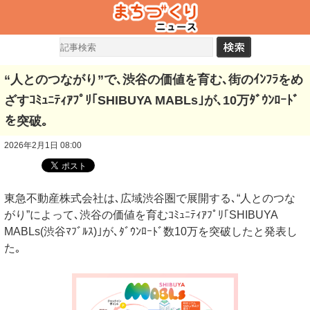
“人とのつながり”で､渋谷の価値を育む､街のｲﾝﾌﾗをめ
ざすｺﾐｭﾆﾃｨｱﾌﾟﾘ｢SHIBUYA MABLs｣が､10万ﾀﾞｳﾝﾛｰﾄﾞ
を突破｡
2026年2月1日 08:00
東急不動産株式会社は､広域渋谷圏で展開する､“人とのつな
がり”によって､渋谷の価値を育むｺﾐｭﾆﾃｨｱﾌﾟﾘ｢SHIBUYA
MABLs(渋谷ﾏﾌﾞﾙｽ)｣が､ﾀﾞｳﾝﾛｰﾄﾞ数10万を突破したと発表し
た｡