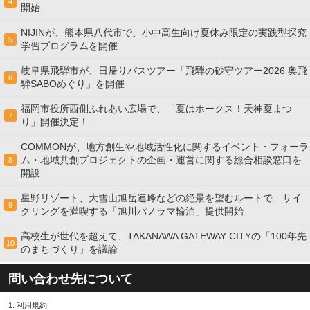
4
開始
NIJINが、熊本県八代市で、小中高生向け夏休み限定の実践型探究
5
学習プログラムを開催
岐阜県飛騨市が、日帰りバスツアー「飛騨の砂守ツアー2026 奥飛
6
騨SABOめぐり」を開催
福岡市役所西側ふれあい広場で、「夏はホークス！天神夏まつ
7
り」開催決定！
COMMONが、地方創生や地域活性化に関するイベント・フォーラ
ム・地域共創プロジェクトの企画・運営に関する総合相談窓口を
8
開設
星野リゾート、大雪山旭岳連峰などの絶景を望むルートで、サイ
9
クリングを満喫する「旭川パノラマ輪泊」提供開始
高校⽣が世代を超えて、TAKANAWA GATEWAY CITYの「100年先
10
のまちづくり」を議論
問い合わせ先について
1.
利用規約