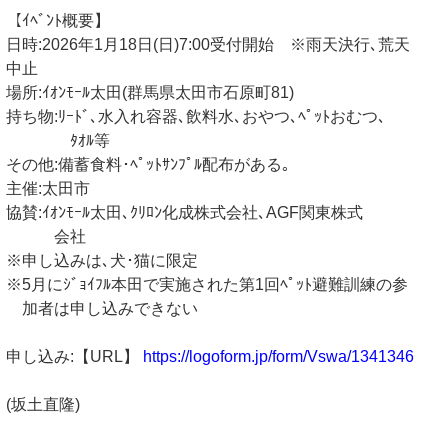
【ｲﾍﾞﾝﾄ概要】
日時:2026年1月18日(日)7:00受付開始 ※雨天決行､荒天
中止
場所:ｲｵﾝﾓｰﾙ太田(群馬県太田市石原町81)
持ち物:ﾘｰﾄﾞ､水入れ容器､飲料水､おやつ､ﾍﾟｯﾄおむつ､
ﾀｵﾙ等
その他:備蓄食料･ﾍﾟｯﾄｻﾝﾌﾟﾙ配布がある｡
主催:太田市
協賛:ｲｵﾝﾓｰﾙ太田､ｸﾘﾛﾝ化成株式会社､AGF関東株式
会社
※申し込みは､犬･猫に限定
※5月にｼﾞｮｲﾌﾙ本田で実施された第1回ﾍﾟｯﾄ避難訓練の参
加者は申し込みできない
申し込み:【URL】
https://logoform.jp/form/Vswa/1341346
(坂土直隆)