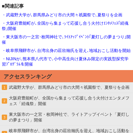
■関連記事
・武蔵野大学が､群馬県みどり市の大間々祇園祭で､夏祭りを企画
・大阪府豊能町が､全国から集まって応援し合う火付けｴﾝﾀﾒﾌｪｽ｢続魂
祭｣開催
・東大阪市の一之宮･枚岡神社で､ﾗｲﾄｱｯﾌﾟｲﾍﾞﾝﾄ｢夏灯しの夢まつり｣開
催
・岐阜県飛騨市が､台湾出身の莊欣翰氏を迎え､地域おこし活動を開始
・NIJINが､熊本県八代市で､小中高生向け夏休み限定の実践型探究学
習ﾌﾟﾛｸﾞﾗﾑを開催
アクセスランキング
武蔵野大学が、群馬県みどり市の大間々祇園祭で、夏祭りを企画
1
大阪府豊能町が、全国から集まって応援し合う火付けエンタメフ
2
ェス「続魂祭」開催
東大阪市の一之宮・枚岡神社で、ライトアップイベント「夏灯し
3
の夢まつり」開催
岐阜県飛騨市が、台湾出身の莊欣翰氏を迎え、地域おこし活動を