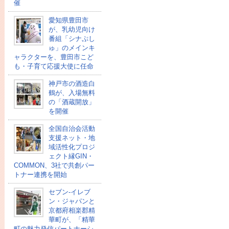
催
愛知県豊田市
が、乳幼児向け
番組「シナぷし
ゅ」のメインキ
ャラクターを、豊田市こど
も・子育て応援大使に任命
神戸市の酒造白
鶴が、入場無料
の「酒蔵開放」
を開催
全国自治会活動
支援ネット・地
域活性化プロジ
ェクト縁GIN・
COMMON、3社で共創パー
トナー連携を開始
セブン‐イレブ
ン・ジャパンと
京都府相楽郡精
華町が、「精華
町の魅力発信パートナーシ