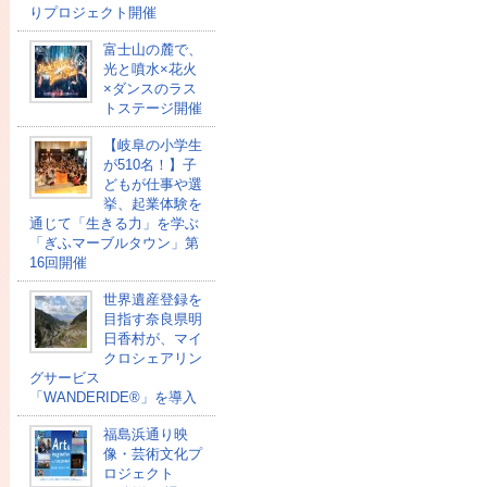
りプロジェクト開催
富士山の麓で、
光と噴水×花火
×ダンスのラス
トステージ開催
【岐阜の小学生
が510名！】子
どもが仕事や選
挙、起業体験を
通じて「生きる力」を学ぶ
「ぎふマーブルタウン」第
16回開催
世界遺産登録を
目指す奈良県明
日香村が、マイ
クロシェアリン
グサービス
「WANDERIDE®」を導入
福島浜通り映
像・芸術文化プ
ロジェクト