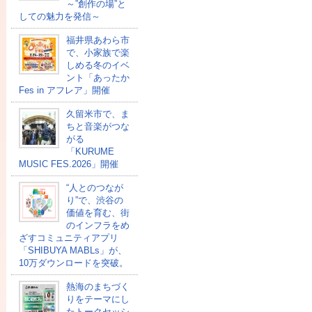
～”創作の場”と
しての魅力を発信～
福井県あわら市
で、小家族で楽
しめる冬のイベ
ント「あったか
Fes in アフレア」開催
久留米市で、ま
ちと音楽がつな
がる
「KURUME
MUSIC FES.2026」開催
“人とのつなが
り”で、渋谷の
価値を育む、街
のインフラをめ
ざすコミュニティアプリ
「SHIBUYA MABLs」が、
10万ダウンロードを突破。
熱海のまちづく
りをテーマにし
たトークセッシ