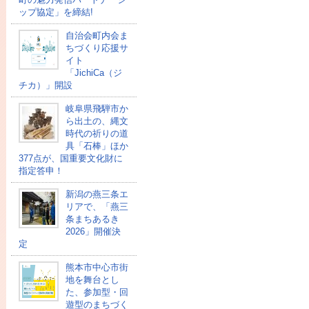
ップ協定」を締結!
自治会町内会ま
ちづくり応援サ
イト
「JichiCa（ジ
チカ）」開設
岐阜県飛騨市か
ら出土の、縄文
時代の祈りの道
具「石棒」ほか
377点が、国重要文化財に
指定答申！
新潟の燕三条エ
リアで、「燕三
条まちあるき
2026」開催決
定
熊本市中心市街
地を舞台とし
た、参加型・回
遊型のまちづく