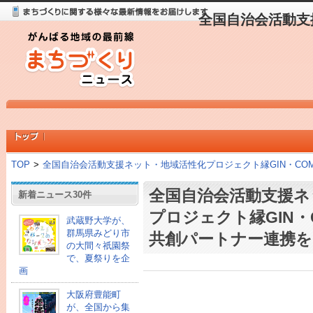
全国自治会活動支
TOP
>
全国自治会活動支援ネット・地域活性化プロジェクト縁GIN・CO
全国自治会活動支援ネ
新着ニュース30件
プロジェクト縁GIN・
武蔵野大学が、
群馬県みどり市
共創パートナー連携を
の大間々祇園祭
で、夏祭りを企
画
大阪府豊能町
が、全国から集