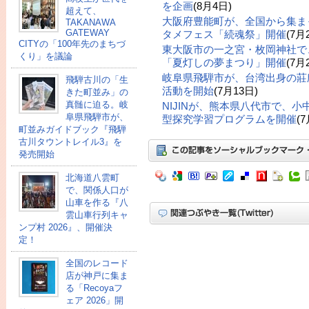
を企画
(8月4日)
超えて、
大阪府豊能町が、全国から集ま
TAKANAWA
GATEWAY
タメフェス「続魂祭」開催
(7月
CITYの「100年先のまちづ
東大阪市の一之宮・枚岡神社で
くり」を議論
「夏灯しの夢まつり」開催
(7月
岐阜県飛騨市が、台湾出身の莊
飛騨古川の「生
活動を開始
(7月13日)
きた町並み」の
真髄に迫る。岐
NIJINが、熊本県八代市で、
阜県飛騨市が、
型探究学習プログラムを開催
(
町並みガイドブック『飛騨
古川タウントレイル3』を
発売開始
北海道八雲町
で、関係人口が
山車を作る『八
雲山車行列キャ
ンプ村 2026』、開催決
定！
全国のレコード
店が神戸に集ま
る「Recoyaフ
ェア 2026」開