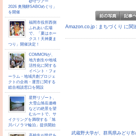
砂守ツアー
2026 奥飛騨SABOめぐり」
を開催
福岡市役所西側
Amazon.co.jp : まちづくり 
ふれあい広場
で、「夏はホー
クス！天神夏ま
つり」開催決定！
COMMONが、
地方創生や地域
活性化に関する
イベント・フォ
ーラム・地域共創プロジェ
クトの企画・運営に関する
総合相談窓口を開設
星野リゾート、
大雪山旭岳連峰
などの絶景を望
むルートで、サ
イクリングを満喫する「旭
川パノラマ輪泊」提供開始
武蔵野大学が、群馬県みどり市
高校⽣が世代を