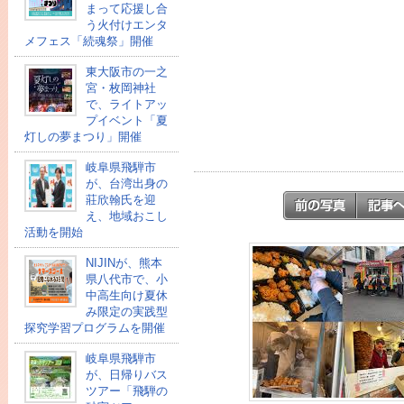
まって応援し合
う火付けエンタ
メフェス「続魂祭」開催
東大阪市の一之
宮・枚岡神社
で、ライトアッ
プイベント「夏
灯しの夢まつり」開催
岐阜県飛騨市
が、台湾出身の
莊欣翰氏を迎
え、地域おこし
活動を開始
NIJINが、熊本
県八代市で、小
中高生向け夏休
み限定の実践型
探究学習プログラムを開催
岐阜県飛騨市
が、日帰りバス
ツアー「飛騨の