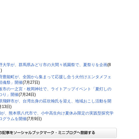
野大学が、群馬県みどり市の大間々祇園祭で、夏祭りを企画
(8
)
府豊能町が、全国から集まって応援し合う火付けエンタメフェ
続魂祭」開催
(7月27日)
阪市の一之宮・枚岡神社で、ライトアップイベント「夏灯しの
つり」開催
(7月24日)
県飛騨市が、台湾出身の莊欣翰氏を迎え、地域おこし活動を開
月13日)
JINが、熊本県八代市で、小中高生向け夏休み限定の実践型探究学
ログラムを開催
(7月9日)