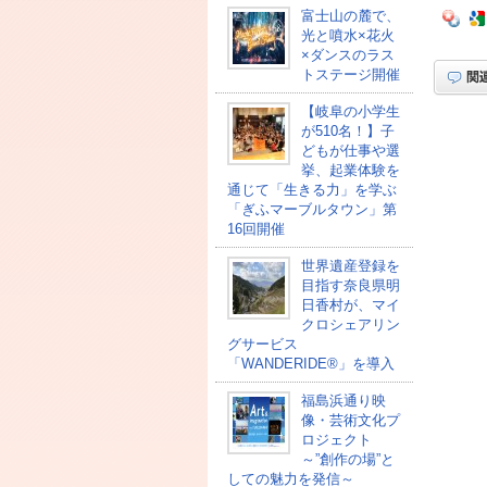
富士山の麓で、
光と噴水×花火
×ダンスのラス
トステージ開催
【岐阜の小学生
が510名！】子
どもが仕事や選
挙、起業体験を
通じて「生きる力」を学ぶ
「ぎふマーブルタウン」第
16回開催
世界遺産登録を
目指す奈良県明
日香村が、マイ
クロシェアリン
グサービス
「WANDERIDE®」を導入
福島浜通り映
像・芸術文化プ
ロジェクト
～”創作の場”と
しての魅力を発信～