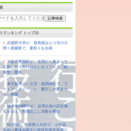
索
スランキング トップ10
1.
武蔵野大学が、群馬県みどり市の大
間々祇園祭で、夏祭りを企画
2.
大阪府豊能町が、全国から集まって
応援し合う火付けエンタメフェス「続
魂祭」開催
3.
東大阪市の一之宮・枚岡神社で、ラ
イトアップイベント「夏灯しの夢まつ
り」開催
4.
岐阜県飛騨市が、台湾出身の莊欣翰
氏を迎え、地域おこし活動を開始
5.
NIJINが、熊本県八代市で、小中高
生向け夏休み限定の実践型探究学習プ