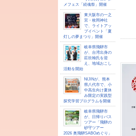
メフェス「続魂祭」開催
東大阪市の一之
宮・枚岡神社
で、ライトアッ
プイベント「夏
灯しの夢まつり」開催
岐阜県飛騨市
が、台湾出身の
莊欣翰氏を迎
え、地域おこし
活動を開始
NIJINが、熊本
県八代市で、小
中高生向け夏休
み限定の実践型
探究学習プログラムを開催
岐阜県飛騨市
が、日帰りバス
ツアー「飛騨の
砂守ツアー
2026 奥飛騨SABOめぐり」