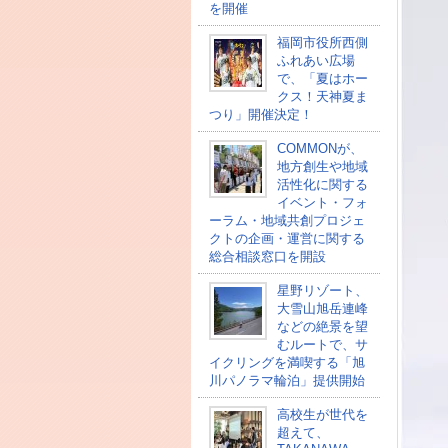
を開催
福岡市役所西側
ふれあい広場
で、「夏はホー
クス！天神夏ま
つり」開催決定！
COMMONが、
地方創生や地域
活性化に関する
イベント・フォ
ーラム・地域共創プロジェ
クトの企画・運営に関する
総合相談窓口を開設
星野リゾート、
大雪山旭岳連峰
などの絶景を望
むルートで、サ
イクリングを満喫する「旭
川パノラマ輪泊」提供開始
高校⽣が世代を
超えて、