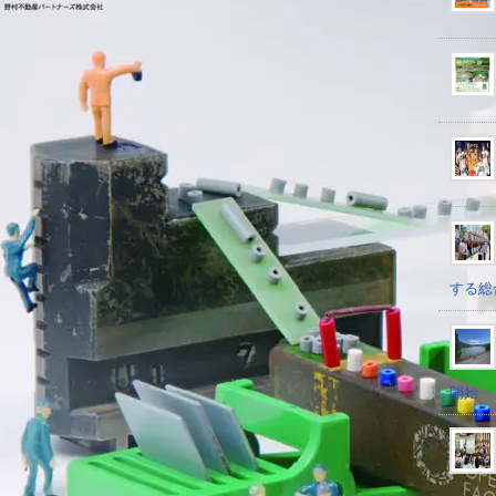
する総
開始