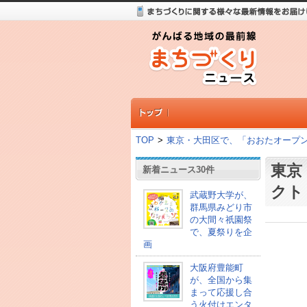
TOP
>
東京・大田区で、「おおたオープン
東京
新着ニュース30件
クト
武蔵野大学が、
群馬県みどり市
の大間々祇園祭
で、夏祭りを企
画
大阪府豊能町
が、全国から集
まって応援し合
う火付けエンタ