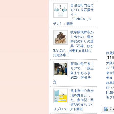
自治会町内会ま
ちづくり応援サ
イト
「JichiCa（ジ
チカ）」開設
岐阜県飛騨市か
ら出土の、縄文
時代の祈りの道
具「石棒」ほか
377点が、国重要文化財に
武蔵
指定答申！
月4日
大阪
新潟の燕三条エ
ス「
リアで、「燕三
条まちあるき
東大
2026」開催決
夢ま
定
岐阜
始
(7
熊本市中心市街
NI
地を舞台とし
習プ
た、参加型・回
遊型のまちづく
りプロジェクト開催