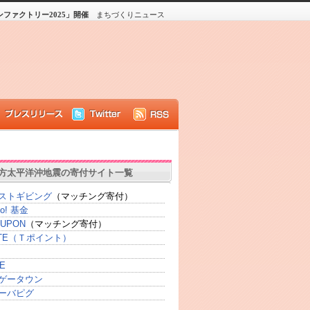
ファクトリー2025」開催
まちづくりニュース
方太平洋沖地震の寄付サイト一覧
ストギビング
（マッチング寄付）
oo! 基金
UPON
（マッチング寄付）
SITE（Ｔポイント）
E
ゲータウン
ーバピグ