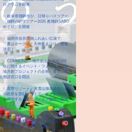
ログラムを開催
6.
岐阜県飛騨市が、日帰りバスツアー
「飛騨の砂守ツアー2026 奥飛騨SABO
めぐり」を開催
7.
福岡市役所西側ふれあい広場で、
「夏はホークス！天神夏まつり」開催
決定！
8.
COMMONが、地方創生や地域活性
化に関するイベント・フォーラム・地
域共創プロジェクトの企画・運営に関
合相談窓口を開設
9.
星野リゾート、大雪山旭岳連峰など
の絶景を望むルートで、サイクリング
を満喫する「旭川パノラマ輪泊」提供
10.
高校⽣が世代を超えて、
TAKANAWA GATEWAY CITYの「100
年先のまちづくり」を議論