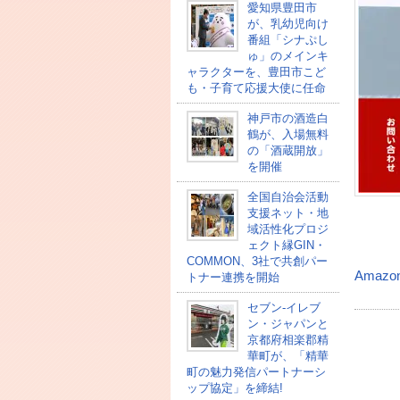
愛知県豊田市
が、乳幼児向け
番組「シナぷし
ゅ」のメインキ
ャラクターを、豊田市こど
も・子育て応援大使に任命
神戸市の酒造白
鶴が、入場無料
の「酒蔵開放」
を開催
全国自治会活動
支援ネット・地
域活性化プロジ
ェクト縁GIN・
COMMON、3社で共創パー
Amazo
トナー連携を開始
セブン‐イレブ
ン・ジャパンと
京都府相楽郡精
華町が、「精華
町の魅力発信パートナーシ
ップ協定」を締結!