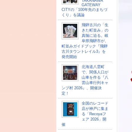
TAKANAWA
GATEWAY
CITYの「100年先のまちづ
くり」を議論
飛騨古川の「生
きた町並み」の
真髄に迫る。岐
阜県飛騨市が、
町並みガイドブック『飛騨
古川タウントレイル3』を
発売開始
北海道八雲町
で、関係人口が
山車を作る『八
雲山車行列キャ
ンプ村 2026』、開催決
定！
全国のレコード
店が神戸に集ま
る「Recoyaフ
ェア 2026」開
催