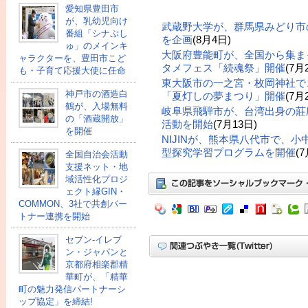
愛知県豊田市
が、乳幼児向け
武蔵野大学が、群馬県みどり市
番組「シナぷし
を企画
(8月4日)
ゅ」のメインキ
大阪府豊能町が、全国から集ま
ャラクターを、豊田市こど
タメフェス「続魂祭」開催
(7月
も・子育て応援大使に任命
東大阪市の一之宮・枚岡神社で
神戸市の酒造白
「夏灯しの夢まつり」開催
(7月
鶴が、入場無料
岐阜県飛騨市が、台湾出身の莊
の「酒蔵開放」
活動を開始
(7月13日)
を開催
NIJINが、熊本県八代市で、
型探究学習プログラムを開催
(
全国自治会活動
支援ネット・地
域活性化プロジ
ェクト縁GIN・
COMMON、3社で共創パー
トナー連携を開始
セブン‐イレブ
ン・ジャパンと
京都府相楽郡精
華町が、「精華
町の魅力発信パートナーシ
ップ協定」を締結!