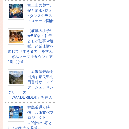
富士山の麓で、
光と噴水×花火
×ダンスのラス
トステージ開催
【岐阜の小学生
が510名！】子
どもが仕事や選
挙、起業体験を
通じて「生きる力」を学ぶ
「ぎふマーブルタウン」第
16回開催
世界遺産登録を
目指す奈良県明
日香村が、マイ
クロシェアリン
グサービス
「WANDERIDE®」を導入
福島浜通り映
像・芸術文化プ
ロジェクト
～”創作の場”と
しての魅力を発信～