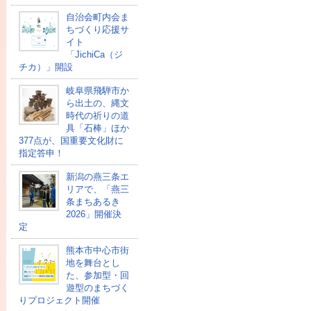
自治会町内会ま
ちづくり応援サ
イト
「JichiCa（ジ
チカ）」開設
岐阜県飛騨市か
ら出土の、縄文
時代の祈りの道
具「石棒」ほか
377点が、国重要文化財に
指定答申！
新潟の燕三条エ
リアで、「燕三
条まちあるき
2026」開催決
定
熊本市中心市街
地を舞台とし
た、参加型・回
遊型のまちづく
りプロジェクト開催