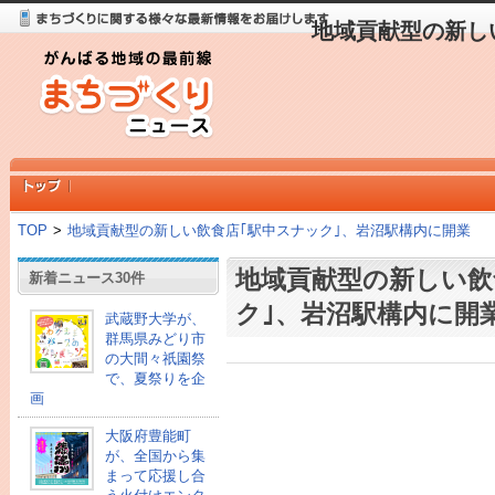
地域貢献型の新し
TOP
>
地域貢献型の新しい飲食店｢駅中スナック｣、岩沼駅構内に開業
地域貢献型の新しい飲
新着ニュース30件
ク｣、岩沼駅構内に開
武蔵野大学が、
群馬県みどり市
の大間々祇園祭
で、夏祭りを企
画
大阪府豊能町
が、全国から集
まって応援し合