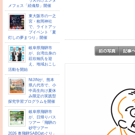
う火付けエンタ
メフェス「続魂祭」開催
東大阪市の一之
宮・枚岡神社
で、ライトアッ
プイベント「夏
灯しの夢まつり」開催
岐阜県飛騨市
が、台湾出身の
莊欣翰氏を迎
え、地域おこし
活動を開始
NIJINが、熊本
県八代市で、小
中高生向け夏休
み限定の実践型
探究学習プログラムを開催
岐阜県飛騨市
が、日帰りバス
ツアー「飛騨の
砂守ツアー
2026 奥飛騨SABOめぐり」