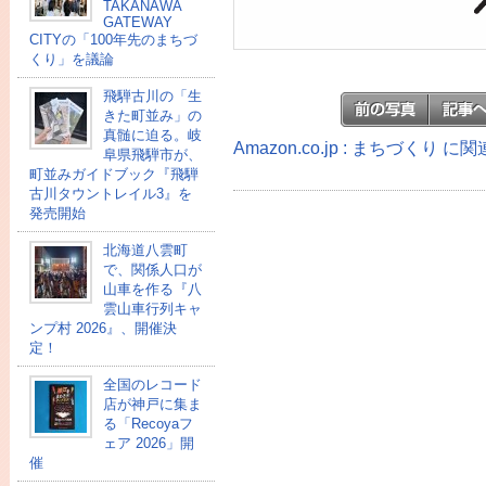
TAKANAWA
GATEWAY
CITYの「100年先のまちづ
くり」を議論
飛騨古川の「生
きた町並み」の
真髄に迫る。岐
Amazon.co.jp : まちづくり 
阜県飛騨市が、
町並みガイドブック『飛騨
古川タウントレイル3』を
発売開始
北海道八雲町
で、関係人口が
山車を作る『八
雲山車行列キャ
ンプ村 2026』、開催決
定！
全国のレコード
店が神戸に集ま
る「Recoyaフ
ェア 2026」開
催